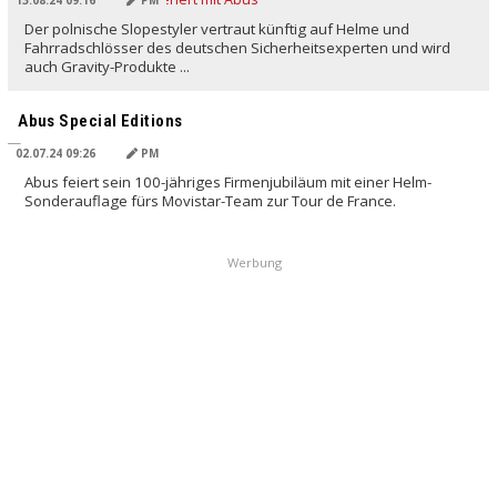
Der polnische Slopestyler vertraut künftig auf Helme und
Fahrradschlösser des deutschen Sicherheitsexperten und wird
auch Gravity-Produkte ...
Abus Special Editions
02.07.24 09:26
PM
Abus feiert sein 100-jähriges Firmenjubiläum mit einer Helm-
Sonderauflage fürs Movistar-Team zur Tour de France.
Werbung