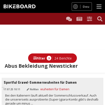
Deu
Filter
24 Berichte
3
Abus Bekleidung Newsticker
Berichte
Sportful Gravel-Sommerneuheiten für Damen
17.07.25 10:11
NoMan
Bei den Italienern läuft aktuell der Sommerschlussverkauf. Auch
die unsererseits ausprobierte (Super-)giara-Kombi gibt's deshalb
gerade um minus ...