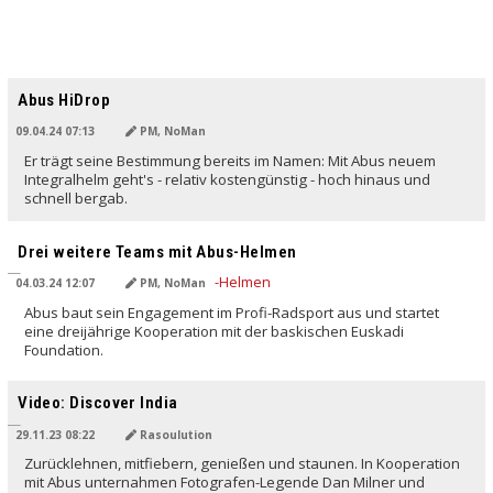
Abus HiDrop
09.04.24 07:13
PM, NoMan
Er trägt seine Bestimmung bereits im Namen: Mit Abus neuem
Integralhelm geht's - relativ kostengünstig - hoch hinaus und
schnell bergab.
Drei weitere Teams mit Abus-Helmen
04.03.24 12:07
PM, NoMan
Abus baut sein Engagement im Profi-Radsport aus und startet
eine dreijährige Kooperation mit der baskischen Euskadi
Foundation.
Video: Discover India
29.11.23 08:22
Rasoulution
Zurücklehnen, mitfiebern, genießen und staunen. In Kooperation
mit Abus unternahmen Fotografen-Legende Dan Milner und