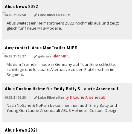
Abus News 2022
14.09.21 07:58
Luke Biketalker/PM
Abus weitet sein Helmsortiment 2022 nochmals aus und zeigt
gleich fünf neue MTB-Modelle.
Ausprobiert: Abus MonTrailer MIPS
06.08.21 15:27
gabriwa
Mit dem Trailhelm made in Germany auf Tour. Eine schlichte,
schnittige und leistbare Alternative zu den Platzhirschen im
Segment.
Abus Custom Helme für Emily Batty & Laurie Arseneault
16.03.21 06:28
Luke Biketalker
Nach NoSane & NoPain bekommen nun auch Emily Batty und
Young Gun Laurie Arseneault ABUS Helme im Custom-Design.
Abus News 2021