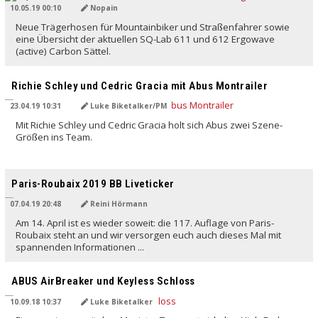
10.05.19 00:10
Nopain
Neue Trägerhosen für Mountainbiker und Straßenfahrer sowie
eine Übersicht der aktuellen SQ-Lab 611 und 612 Ergowave
(active) Carbon Sättel.
Richie Schley und Cedric Gracia mit Abus Montrailer
23.04.19 10:31
Luke Biketalker/PM
Mit Richie Schley und Cedric Gracia holt sich Abus zwei Szene-
Größen ins Team.
Paris-Roubaix 2019 BB Liveticker
07.04.19 20:48
Reini Hörmann
Am 14. April ist es wieder soweit: die 117. Auflage von Paris-
Roubaix steht an und wir versorgen euch auch dieses Mal mit
spannenden Informationen ...
ABUS AirBreaker und Keyless Schloss
10.09.18 10:37
Luke Biketalker