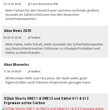
22.10.20 09:56
Luke Biketalker/PM
Mehr Farben für den StormChaser und eine nochmals größere
Auswahl an Zahlenschlössern bei den deutschen
Sicherheitsexperten.
Abus News 2020
05.09.19 23:40
NoMan
Mehr Farbe, mehr Schutz, mehr Auswahl. Die Sicherheitsexperten
aus Deutschland machen Schlösser zu Lifestyle-Produkten und
Helme zu Notrufsäulen ...
Abus Moventor
11.06.19 09:04
NoMan
All Mountain-Helm zum nice price, der dank vieler guter
Eigenschaften auch höheren Ansprüchen genügen kann.
SQlab Shorts ONE11 & ONE12 und Sättel 611 & 612
Ergowave active Carbon