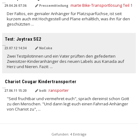
29.04.26 07:36
Pressemitteilung
Der Faltos, ein genialer Anhänger für Platzsparfüchse, ist seit
kurzem auch mit Hochgestell und Plane erhältlich, was ihn für den
geschützten ...
Test: Joytrax SE2
23.07.12 14:34
NoCoke
Zwei Testpilotinnen und ein Vater prüften den gefederten
Zweisitzer-Kinderanhänger des neuen Labels aus Kanada auf
Herz und Nieren. Fazit: ...
Chariot Cougar Kindertransporter
27.06.11 15:20
bolli
"Seid fruchtbar und vermehret euch", sprach dereinst schon Gott
zu den Menschen. "Und dann legt euch einen Fahrrad-Anhänger
von Chariot zu", ...
Gefunden: 4 Einträge