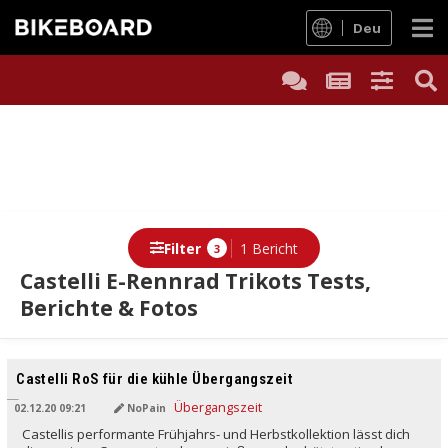
Deu
Filter
1 Bericht
3
Castelli E-Rennrad Trikots Tests,
Berichte & Fotos
Berichte
Castelli RoS für die kühle Übergangszeit
02.12.20 09:21
NoPain
Castellis performante Frühjahrs- und Herbstkollektion lässt dich