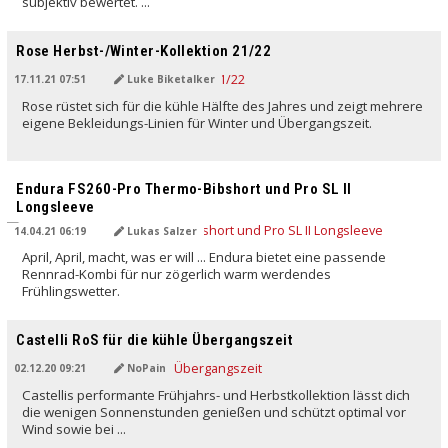
subjektiv bewertet. ...
Rose Herbst-/Winter-Kollektion 21/22
17.11.21 07:51
Luke Biketalker
Rose rüstet sich für die kühle Hälfte des Jahres und zeigt mehrere
eigene Bekleidungs-Linien für Winter und Übergangszeit.
Endura FS260-Pro Thermo-Bibshort und Pro SL II
Longsleeve
14.04.21 06:19
Lukas Salzer
April, April, macht, was er will ... Endura bietet eine passende
Rennrad-Kombi für nur zögerlich warm werdendes
Frühlingswetter.
Castelli RoS für die kühle Übergangszeit
02.12.20 09:21
NoPain
Castellis performante Frühjahrs- und Herbstkollektion lässt dich
die wenigen Sonnenstunden genießen und schützt optimal vor
Wind sowie bei ...