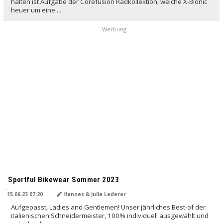
halten ist Aufgabe der Corefusion Radkollektion, welche X-Bionic
heuer um eine ...
Werbung
Sportful Bikewear Sommer 2023
15.06.23 07:20
Hannes & Julia Lederer
Aufgepasst, Ladies and Gentlemen! Unser jährliches Best-of der
italienischen Schneidermeister, 100% individuell ausgewählt und