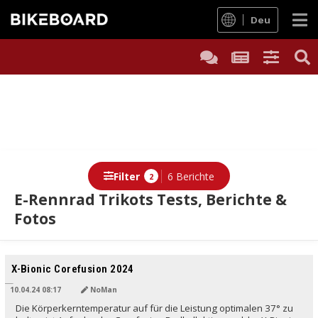
Deu
Filter
6 Berichte
2
E-Rennrad Trikots Tests, Berichte &
Fotos
Berichte
X-Bionic Corefusion 2024
10.04.24 08:17
NoMan
Die Körperkerntemperatur auf für die Leistung optimalen 37° zu