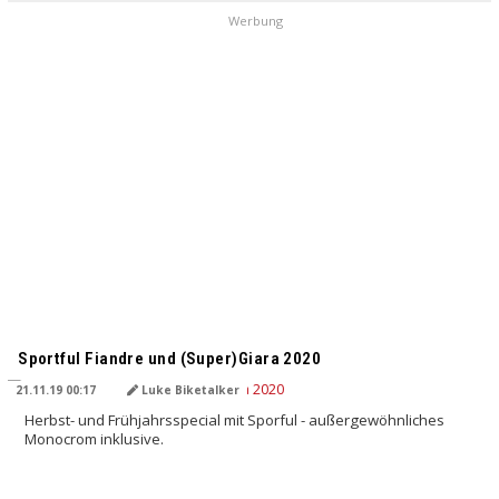
Werbung
Sportful Fiandre und (Super)Giara 2020
21.11.19 00:17
Luke Biketalker
Herbst- und Frühjahrsspecial mit Sporful - außergewöhnliches
Monocrom inklusive.