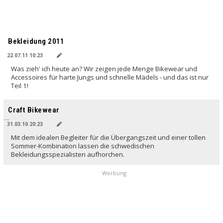
Bekleidung 2011
22.07.11 10:23
Was zieh' ich heute an? Wir zeigen jede Menge Bikewear und
Accessoires für harte Jungs und schnelle Mädels - und das ist nur
Teil 1!
Craft Bikewear
31.03.10 20:23
Mit dem idealen Begleiter für die Übergangszeit und einer tollen
Sommer-Kombination lassen die schwedischen
Bekleidungsspezialisten aufhorchen.
Werbung