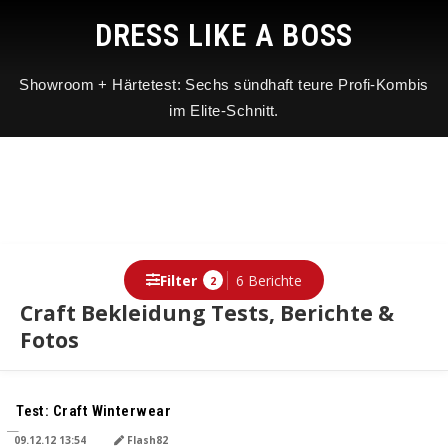
DRESS LIKE A BOSS
Showroom + Härtetest: Sechs sündhaft teure Profi-Kombis
im Elite-Schnitt.
Filter
6 Berichte
2
Craft Bekleidung Tests, Berichte &
Fotos
Berichte
Test: Craft Winterwear
09.12.12 13:54
Flash82