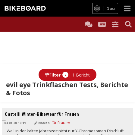
Deu
Filter
1 Bericht
2
evil eye Trinkflaschen Tests, Berichte
& Fotos
Berichte
Castelli Winter-Bikewear für Frauen
03.01.20 10:11
NoMan
Weil in der kalten Jahreszeit nicht nur Y-Chromosomen Frischluft