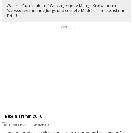
Was zieh' ich heute an? Wir zeigen jede Menge Bikewear und
Accessoires für harte Jungs und schnelle Mädels - und das ist nur
Teil 1!
Werbung
Bike & Trimm 2010
01.10.10 13:37
NoPain
Weitere Produkt Highlights 2011 von A(irstreeem) bis Z(ipp) auf