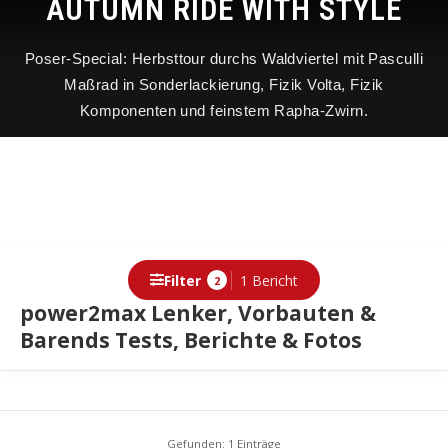
AUTUMN RIDE WITH STYLE
Poser-Special: Herbsttour durchs Waldviertel mit Pasculli
Maßrad in Sonderlackierung, Fizik Volta, Fizik
Komponenten und feinstem Rapha-Zwirn.
Filter
1 Bericht
2
power2max Lenker, Vorbauten &
Barends Tests, Berichte & Fotos
Berichte
Gefunden: 1 Einträge