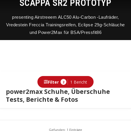
SCAPPA SR2 PROTOTYP
presenting Airstreeem ALC50 Alu-Carbon -Laufräder,
Vredestein Freccia Trainingsreifen, Eclipse 29g-Schläuche
und Power2Max für BSA/Pressfit86
Filter
1 Bericht
2
power2max Schuhe, Überschuhe
Tests, Berichte & Fotos
Berichte
Gefunden: 1 Einträge