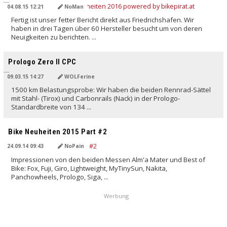
04.08.15 12:21
NoMan
Fertig ist unser fetter Bericht direkt aus Friedrichshafen. Wir
haben in drei Tagen über 60 Hersteller besucht um von deren
Neuigkeiten zu berichten. ...
Prologo Zero II CPC
09.03.15 14:27
WOLFerine
1500 km Belastungsprobe: Wir haben die beiden Rennrad-Sättel
mit Stahl- (Tirox) und Carbonrails (Nack) in der Prologo-
Standardbreite von 134 ...
Bike Neuheiten 2015 Part #2
24.09.14 09:43
NoPain
Impressionen von den beiden Messen Alm'a Mater und Best of
Bike: Fox, Fuji, Giro, Lightweight, MyTinySun, Nakita,
Panchowheels, Prologo, Siga, ...
Werbung