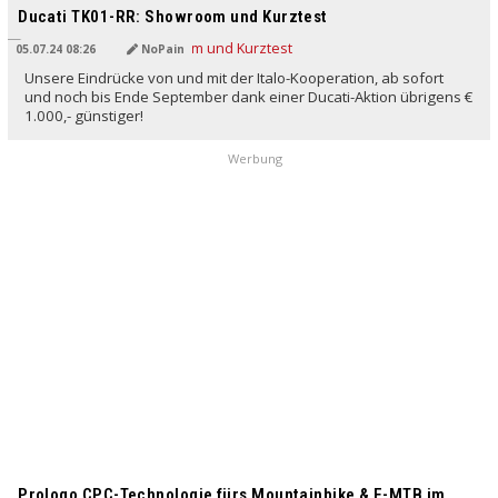
Ducati TK01-RR: Showroom und Kurztest
05.07.24 08:26
NoPain
Unsere Eindrücke von und mit der Italo-Kooperation, ab sofort
und noch bis Ende September dank einer Ducati-Aktion übrigens €
1.000,- günstiger!
Werbung
Prologo CPC-Technologie fürs Mountainbike & E-MTB im