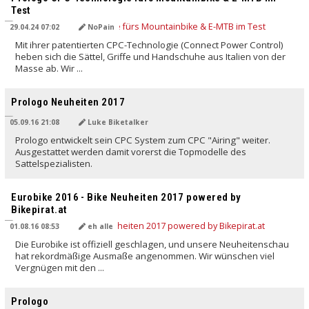
Test
29.04.24 07:02
NoPain
Mit ihrer patentierten CPC-Technologie (Connect Power Control)
heben sich die Sättel, Griffe und Handschuhe aus Italien von der
Masse ab. Wir ...
Prologo Neuheiten 2017
05.09.16 21:08
Luke Biketalker
Prologo entwickelt sein CPC System zum CPC "Airing" weiter.
Ausgestattet werden damit vorerst die Topmodelle des
Sattelspezialisten.
Eurobike 2016 - Bike Neuheiten 2017 powered by
Bikepirat.at
01.08.16 08:53
eh alle
Die Eurobike ist offiziell geschlagen, und unsere Neuheitenschau
hat rekordmäßige Ausmaße angenommen. Wir wünschen viel
Vergnügen mit den ...
Prologo