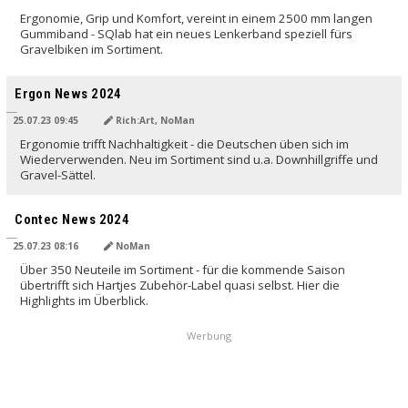
Ergonomie, Grip und Komfort, vereint in einem 2500 mm langen
Gummiband - SQlab hat ein neues Lenkerband speziell fürs
Gravelbiken im Sortiment.
Ergon News 2024
25.07.23 09:45
Rich:Art, NoMan
Ergonomie trifft Nachhaltigkeit - die Deutschen üben sich im
Wiederverwenden. Neu im Sortiment sind u.a. Downhillgriffe und
Gravel-Sättel.
Contec News 2024
25.07.23 08:16
NoMan
Über 350 Neuteile im Sortiment - für die kommende Saison
übertrifft sich Hartjes Zubehör-Label quasi selbst. Hier die
Highlights im Überblick.
Werbung