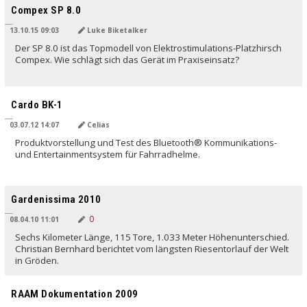
Compex SP 8.0
13.10.15 09:03
Luke Biketalker
Der SP 8.0 ist das Topmodell von Elektrostimulations-Platzhirsch
Compex. Wie schlägt sich das Gerät im Praxiseinsatz?
Cardo BK-1
03.07.12 14:07
Celias
Produktvorstellung und Test des Bluetooth® Kommunikations-
und Entertainmentsystem für Fahrradhelme.
Gardenissima 2010
08.04.10 11:01
Sechs Kilometer Länge, 115 Tore, 1.033 Meter Höhenunterschied.
Christian Bernhard berichtet vom längsten Riesentorlauf der Welt
in Gröden.
RAAM Dokumentation 2009