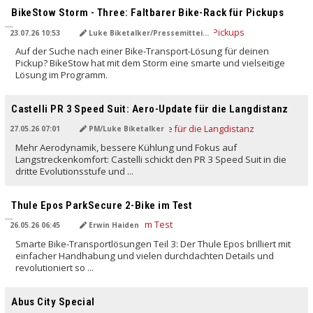
BikeStow Storm - Three: Faltbarer Bike-Rack für Pickups
23.07.26 10:53
Luke Biketalker/Pressemitteilung
Auf der Suche nach einer Bike-Transport-Lösung für deinen
Pickup? BikeStow hat mit dem Storm eine smarte und vielseitige
Lösung im Programm.
Castelli PR 3 Speed Suit: Aero-Update für die Langdistanz
27.05.26 07:01
PM/Luke Biketalker
Mehr Aerodynamik, bessere Kühlung und Fokus auf
Langstreckenkomfort: Castelli schickt den PR 3 Speed Suit in die
dritte Evolutionsstufe und ...
Thule Epos ParkSecure 2-Bike im Test
26.05.26 06:45
Erwin Haiden
Smarte Bike-Transportlösungen Teil 3: Der Thule Epos brilliert mit
einfacher Handhabung und vielen durchdachten Details und
revolutioniert so ...
Abus City Special