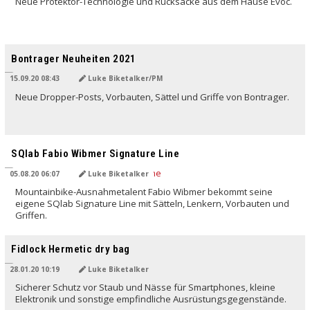
Neue Protektor-Technologie und Rucksäcke aus dem Hause Evoc.
Bontrager Neuheiten 2021
15.09.20 08:43
Luke Biketalker/PM
Neue Dropper-Posts, Vorbauten, Sättel und Griffe von Bontrager.
SQlab Fabio Wibmer Signature Line
05.08.20 06:07
Luke Biketalker
Mountainbike-Ausnahmetalent Fabio Wibmer bekommt seine
eigene SQlab Signature Line mit Sätteln, Lenkern, Vorbauten und
Griffen.
Fidlock Hermetic dry bag
28.01.20 10:19
Luke Biketalker
Sicherer Schutz vor Staub und Nässe für Smartphones, kleine
Elektronik und sonstige empfindliche Ausrüstungsgegenstände.