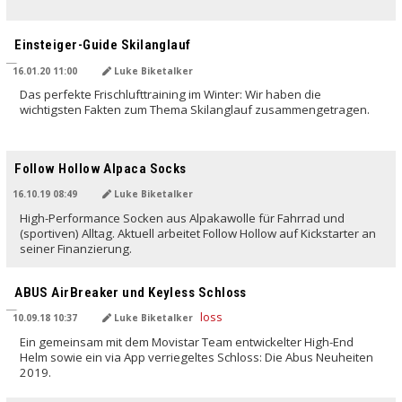
Einsteiger-Guide Skilanglauf
16.01.20 11:00
Luke Biketalker
Das perfekte Frischlufttraining im Winter: Wir haben die
wichtigsten Fakten zum Thema Skilanglauf zusammengetragen.
Follow Hollow Alpaca Socks
16.10.19 08:49
Luke Biketalker
High-Performance Socken aus Alpakawolle für Fahrrad und
(sportiven) Alltag. Aktuell arbeitet Follow Hollow auf Kickstarter an
seiner Finanzierung.
ABUS AirBreaker und Keyless Schloss
10.09.18 10:37
Luke Biketalker
Ein gemeinsam mit dem Movistar Team entwickelter High-End
Helm sowie ein via App verriegeltes Schloss: Die Abus Neuheiten
2019.