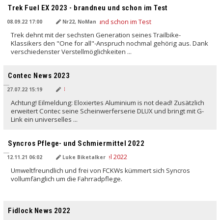
Trek Fuel EX 2023 - brandneu und schon im Test
08.09.22 17:00
Nr22, NoMan
Trek dehnt mit der sechsten Generation seines Trailbike-
Klassikers den "One for all"-Anspruch nochmal gehörig aus. Dank
verschiedenster Verstellmöglichkeiten ...
Contec News 2023
27.07.22 15:19
Achtung! Eilmeldung: Eloxiertes Aluminium is not dead! Zusätzlich
erweitert Contec seine Scheinwerferserie DLUX und bringt mit G-
Link ein universelles ...
Syncros Pflege- und Schmiermittel 2022
12.11.21 06:02
Luke Biketalker
Umweltfreundlich und frei von FCKWs kümmert sich Syncros
vollumfänglich um die Fahrradpflege.
Fidlock News 2022