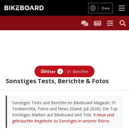
Deu
Filter
31 Berichte
1
Sonstiges Tests, Berichte & Fotos
Berichte
Sonstiges Tests und Berichte im Bikeboard Magazin: 31
Testberichte, Fotos und News (Stand: Juli 2026). Die Top
Sonstiges-Marken auf Bikeboard sind Trek.
9 neue und
gebrauchte Angebote zu Sonstiges in unserer Börse
.