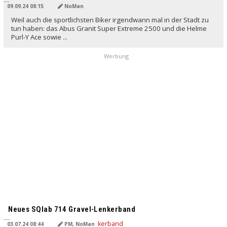
09.09.24 08:15
NoMan
Weil auch die sportlichsten Biker irgendwann mal in der Stadt zu
tun haben: das Abus Granit Super Extreme 2500 und die Helme
Purl-Y Ace sowie ...
Werbung
Neues SQlab 714 Gravel-Lenkerband
03.07.24 08:44
PM, NoMan