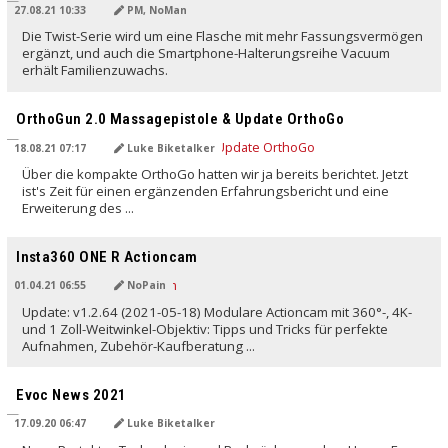
27.08.21 10:33
PM, NoMan
Die Twist-Serie wird um eine Flasche mit mehr Fassungsvermögen
ergänzt, und auch die Smartphone-Halterungsreihe Vacuum
erhält Familienzuwachs.
OrthoGun 2.0 Massagepistole & Update OrthoGo
18.08.21 07:17
Luke Biketalker
Über die kompakte OrthoGo hatten wir ja bereits berichtet. Jetzt
ist's Zeit für einen ergänzenden Erfahrungsbericht und eine
Erweiterung des ...
Insta360 ONE R Actioncam
01.04.21 06:55
NoPain
Update: v1.2.64 (2021-05-18) Modulare Actioncam mit 360°-, 4K-
und 1 Zoll-Weitwinkel-Objektiv: Tipps und Tricks für perfekte
Aufnahmen, Zubehör-Kaufberatung ...
Evoc News 2021
17.09.20 06:47
Luke Biketalker