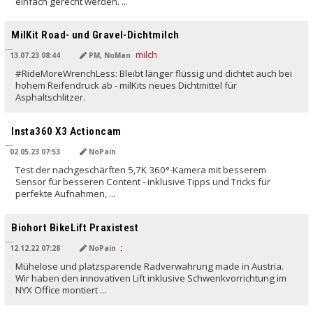
einfach gerecht werden. ...
MilKit Road- und Gravel-Dichtmilch
13.07.23 08:44
PM, NoMan
#RideMoreWrenchLess: Bleibt länger flüssig und dichtet auch bei
hohem Reifendruck ab - milKits neues Dichtmittel für
Asphaltschlitzer.
Insta360 X3 Actioncam
02.05.23 07:53
NoPain
Test der nachgeschärften 5,7K 360°-Kamera mit besserem
Sensor für besseren Content - inklusive Tipps und Tricks für
perfekte Aufnahmen, ...
Biohort BikeLift Praxistest
12.12.22 07:28
NoPain
Mühelose und platzsparende Radverwahrung made in Austria.
Wir haben den innovativen Lift inklusive Schwenkvorrichtung im
NYX Office montiert ...