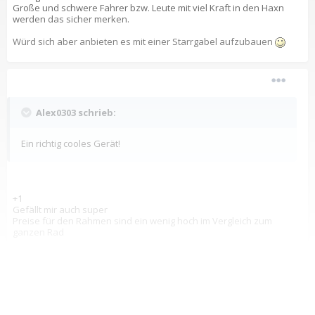
Große und schwere Fahrer bzw. Leute mit viel Kraft in den Haxn
werden das sicher merken.
Würd sich aber anbieten es mit einer Starrgabel aufzubauen
Alex0303 schrieb:
Ein richtig cooles Gerät!
+1
Gefällt mir auch super
Preise für den Rahmen sind ein wenig hoch im Vergleich zum
ganzen Rad
Die Schweißnähte waren aber beim Vorgänger feiner
verarbeitet.
Für Käufer mit eher schmalem Budget aber sicher immer noch