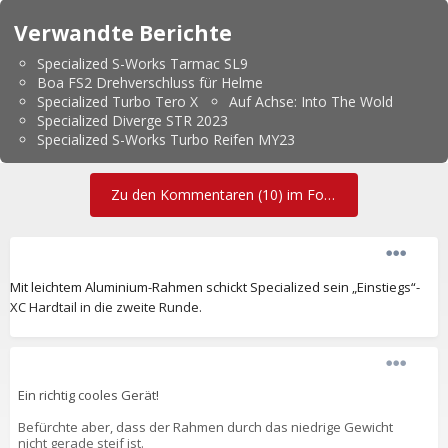
Verwandte Berichte
Specialized S-Works Tarmac SL9
Boa FS2 Drehverschluss für Helme
Specialized Turbo Tero X
Auf Achse: Into The Wold
Specialized Diverge STR 2023
Specialized S-Works Turbo Reifen MY23
Zu den Kommentaren (10) im Forum
Mit leichtem Aluminium-Rahmen schickt Specialized sein „Einstiegs“-
XC Hardtail in die zweite Runde.
Ein richtig cooles Gerät!
Befürchte aber, dass der Rahmen durch das niedrige Gewicht
nicht gerade steif ist.