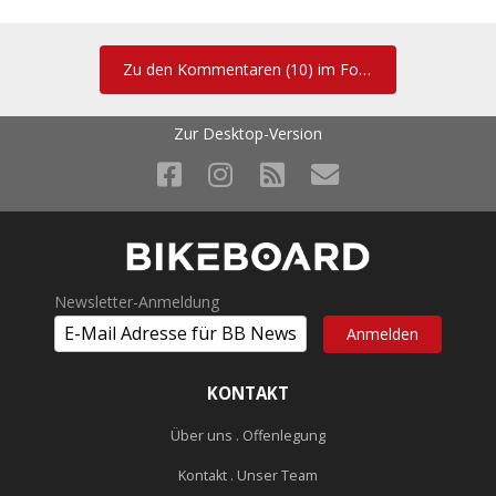
eine Empfehlung
Zu den Kommentaren (10) im Forum
Ich finde es auch ein tolles Gerät. Den Namen muss man halt
Zur Desktop-Version
wienerisch, also "Scheisserl", aussprechen, dann passt das auch...
:devil:
Find ich cool. Überrascht mich nur, dass es nicht noch mit eine
Variante drüber mit besserer Ausstattung gibt.
Newsletter-Anmeldung
Preislich drüber wollens wohl das epic verkaufen
KONTAKT
Wenn man den Berichten bei den gelben so glauben darf ist das
Chisel wohl recht weich vom Rahmen her.
Über uns . Offenlegung
Kontakt . Unser Team