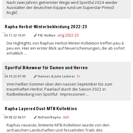
Nach zwei Jahren getrennter Wege wird Sportful 2024 wieder
Ausstatter der deutschen Equipe rund um Superstar Primož
Roglič.
Rapha Herbst-Winterbekleidung 2022-23
02.11.22 10:01
PM, NoMan
Die Highlights von Raphas Herbst-Winter-Kollektion treffen peu à
peu ein. Hier ein erster Blick auf Neuerscheinungen, die ab sofort
erhältlich ...
Sportful Bikewear für Damen und Herren
24.10.22 07:49
Hannes & Julia Lederer
Vom heißen Sommer über den nassen September bis zum
traumhaften Herbst. Paarlauf durch die Saison 2022 in
Radbekleidung von Sportful - Impressionen ...
Rapha Layered Dust MTB Kollektion
09.08.22 06:57
NoPain/Rapha
Raphas neueste, limitierte MTB-Kollektion wurde von den
archaischen Landschaften und fesselnden Trails des