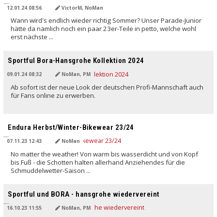
12.01.24 08:56
VictorM, NoMan
Wann wird's endlich wieder richtig Sommer? Unser Parade-Junior
hätte da nämlich noch ein paar 23er-Teile in petto, welche wohl
erst nächste ...
Sportful Bora-Hansgrohe Kollektion 2024
09.01.24 08:32
NoMan, PM
Ab sofort ist der neue Look der deutschen Profi-Mannschaft auch
für Fans online zu erwerben.
Endura Herbst/Winter-Bikewear 23/24
07.11.23 12:43
NoMan
No matter the weather! Von warm bis wasserdicht und von Kopf
bis Fuß - die Schotten halten allerhand Anziehendes für die
Schmuddelwetter-Saison ...
Sportful und BORA - hansgrohe wiedervereint
16.10.23 11:55
NoMan, PM