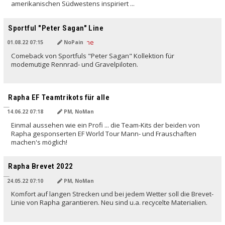
amerikanischen Südwestens inspiriert ...
Sportful "Peter Sagan" Line
01.08.22 07:15
NoPain
Comeback von Sportfuls "Peter Sagan" Kollektion für
modemutige Rennrad- und Gravelpiloten.
Rapha EF Teamtrikots für alle
14.06.22 07:18
PM, NoMan
Einmal aussehen wie ein Profi ... die Team-Kits der beiden von
Rapha gesponserten EF World Tour Mann- und Frauschaften
machen's möglich!
Rapha Brevet 2022
24.05.22 07:10
PM, NoMan
Komfort auf langen Strecken und bei jedem Wetter soll die Brevet-
Linie von Rapha garantieren. Neu sind u.a. recycelte Materialien.