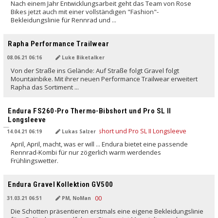
Nach einem Jahr Entwicklungsarbeit geht das Team von Rose
Bikes jetzt auch mit einer vollständigen "Fashion"-
Bekleidungslinie für Rennrad und ...
Rapha Performance Trailwear
08.06.21 06:16
Luke Biketalker
Von der Straße ins Gelände: Auf Straße folgt Gravel folgt
Mountainbike. Mit ihrer neuen Performance Trailwear erweitert
Rapha das Sortiment ...
Endura FS260-Pro Thermo-Bibshort und Pro SL II
Longsleeve
14.04.21 06:19
Lukas Salzer
April, April, macht, was er will ... Endura bietet eine passende
Rennrad-Kombi für nur zögerlich warm werdendes
Frühlingswetter.
Endura Gravel Kollektion GV500
31.03.21 06:51
PM, NoMan
Die Schotten präsentieren erstmals eine eigene Bekleidungslinie