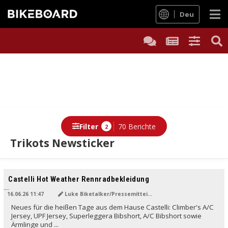
Deu
Filter
70 Berichte
2
Trikots Newsticker
Berichte
Castelli Hot Weather Rennradbekleidung
16.06.26 11:47
Luke Biketalker/Pressemitteilung
Neues für die heißen Tage aus dem Hause Castelli: Climber's A/C
Jersey, UPF Jersey, Superleggera Bibshort, A/C Bibshort sowie
Ärmlinge und ...