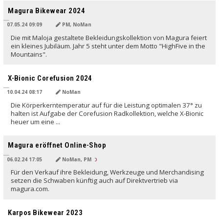
Magura Bikewear 2024
07.05.24 09:09
PM, NoMan
Die mit Maloja gestaltete Bekleidungskollektion von Magura feiert
ein kleines Jubiläum. Jahr 5 steht unter dem Motto "HighFive in the
Mountains".
X-Bionic Corefusion 2024
10.04.24 08:17
NoMan
Die Körperkerntemperatur auf für die Leistung optimalen 37° zu
halten ist Aufgabe der Corefusion Radkollektion, welche X-Bionic
heuer um eine ...
Magura eröffnet Online-Shop
06.02.24 17:05
NoMan, PM
Für den Verkauf ihre Bekleidung, Werkzeuge und Merchandising
setzen die Schwaben künftig auch auf Direktvertrieb via
magura.com.
Karpos Bikewear 2023