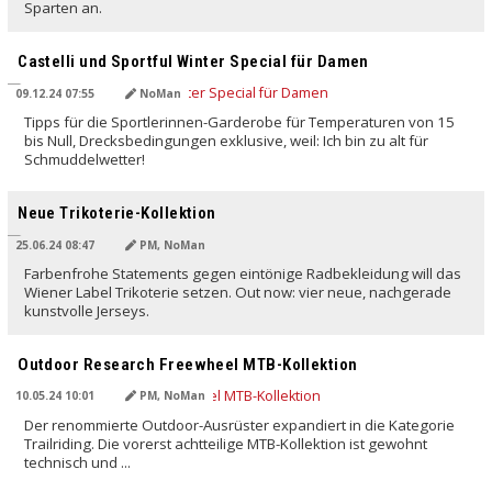
Sparten an.
Castelli und Sportful Winter Special für Damen
09.12.24 07:55
NoMan
Tipps für die Sportlerinnen-Garderobe für Temperaturen von 15
bis Null, Drecksbedingungen exklusive, weil: Ich bin zu alt für
Schmuddelwetter!
Neue Trikoterie-Kollektion
25.06.24 08:47
PM, NoMan
Farbenfrohe Statements gegen eintönige Radbekleidung will das
Wiener Label Trikoterie setzen. Out now: vier neue, nachgerade
kunstvolle Jerseys.
Outdoor Research Freewheel MTB-Kollektion
10.05.24 10:01
PM, NoMan
Der renommierte Outdoor-Ausrüster expandiert in die Kategorie
Trailriding. Die vorerst achtteilige MTB-Kollektion ist gewohnt
technisch und ...