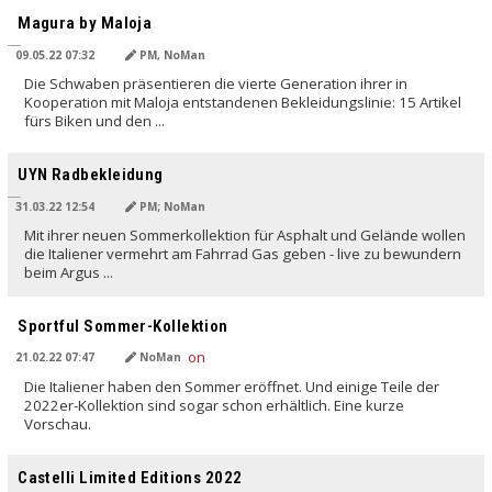
Magura by Maloja
09.05.22 07:32
PM, NoMan
Die Schwaben präsentieren die vierte Generation ihrer in
Kooperation mit Maloja entstandenen Bekleidungslinie: 15 Artikel
fürs Biken und den ...
UYN Radbekleidung
31.03.22 12:54
PM; NoMan
Mit ihrer neuen Sommerkollektion für Asphalt und Gelände wollen
die Italiener vermehrt am Fahrrad Gas geben - live zu bewundern
beim Argus ...
Sportful Sommer-Kollektion
21.02.22 07:47
NoMan
Die Italiener haben den Sommer eröffnet. Und einige Teile der
2022er-Kollektion sind sogar schon erhältlich. Eine kurze
Vorschau.
Castelli Limited Editions 2022