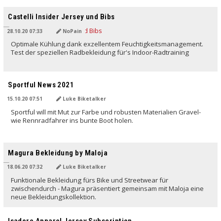
Castelli Insider Jersey und Bibs
28.10.20 07:33
NoPain
Optimale Kühlung dank exzellentem Feuchtigkeitsmanagement.
Test der speziellen Radbekleidung für's Indoor-Radtraining
Sportful News 2021
15.10.20 07:51
Luke Biketalker
Sportful will mit Mut zur Farbe und robusten Materialien Gravel-
wie Rennradfahrer ins bunte Boot holen.
Magura Bekleidung by Maloja
18.06.20 07:32
Luke Biketalker
Funktionale Bekleidung fürs Bike und Streetwear für
zwischendurch - Magura präsentiert gemeinsam mit Maloja eine
neue Bekleidungskollektion.
Isadore Apparel Jersey Subscription