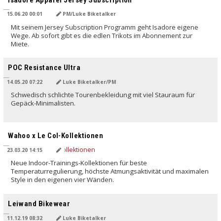
15.06.20 00:01
PM/Luke Biketalker
Mit seinem Jersey Subscription Programm geht Isadore eigene
Wege. Ab sofort gibt es die edlen Trikots im Abonnement zur
Miete.
POC Resistance Ultra
14.05.20 07:22
Luke Biketalker/PM
Schwedisch schlichte Tourenbekleidung mit viel Stauraum für
Gepäck-Minimalisten.
Wahoo x Le Col-Kollektionen
23.03.20 14:15
Neue Indoor-Trainings-Kollektionen für beste
Temperaturregulierung, höchste Atmungsaktivität und maximalen
Style in den eigenen vier Wänden.
Leiwand Bikewear
11.12.19 08:32
Luke Biketalker