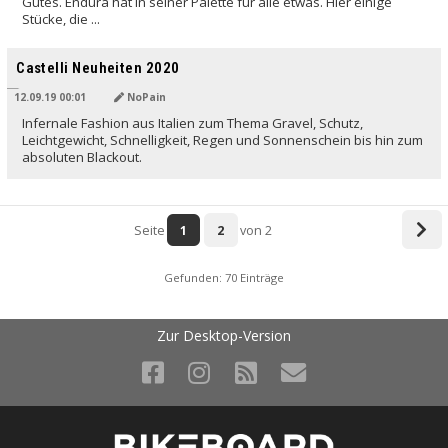
Gutes. Endura hat in seiner Palette für alle etwas. Hier einige
Stücke, die ...
Castelli Neuheiten 2020
12.09.19 00:01
NoPain
Infernale Fashion aus Italien zum Thema Gravel, Schutz,
Leichtgewicht, Schnelligkeit, Regen und Sonnenschein bis hin zum
absoluten Blackout.
Seite
1
2
von 2
Gefunden: 70 Einträge
Zur Desktop-Version