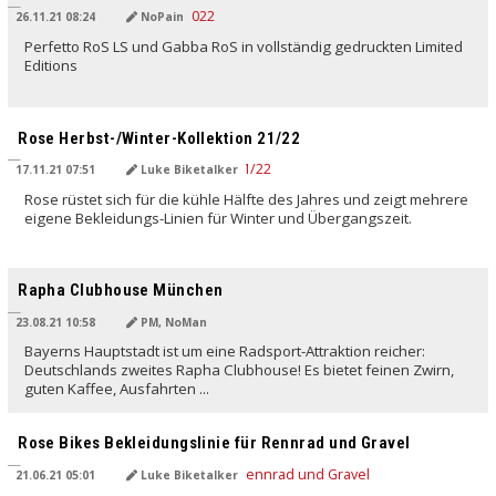
26.11.21 08:24
NoPain
Perfetto RoS LS und Gabba RoS in vollständig gedruckten Limited
Editions
Rose Herbst-/Winter-Kollektion 21/22
17.11.21 07:51
Luke Biketalker
Rose rüstet sich für die kühle Hälfte des Jahres und zeigt mehrere
eigene Bekleidungs-Linien für Winter und Übergangszeit.
Rapha Clubhouse München
23.08.21 10:58
PM, NoMan
Bayerns Hauptstadt ist um eine Radsport-Attraktion reicher:
Deutschlands zweites Rapha Clubhouse! Es bietet feinen Zwirn,
guten Kaffee, Ausfahrten ...
Rose Bikes Bekleidungslinie für Rennrad und Gravel
21.06.21 05:01
Luke Biketalker