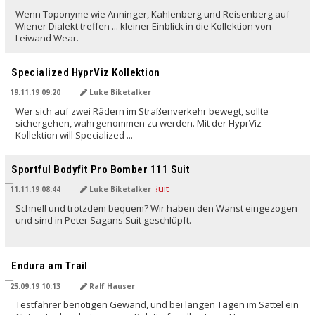
Wenn Toponyme wie Anninger, Kahlenberg und Reisenberg auf
Wiener Dialekt treffen ... kleiner Einblick in die Kollektion von
Leiwand Wear.
Specialized HyprViz Kollektion
19.11.19 09:20
Luke Biketalker
Wer sich auf zwei Rädern im Straßenverkehr bewegt, sollte
sichergehen, wahrgenommen zu werden. Mit der HyprViz
Kollektion will Specialized ...
Sportful Bodyfit Pro Bomber 111 Suit
11.11.19 08:44
Luke Biketalker
Schnell und trotzdem bequem? Wir haben den Wanst eingezogen
und sind in Peter Sagans Suit geschlüpft.
Endura am Trail
25.09.19 10:13
Ralf Hauser
Testfahrer benötigen Gewand, und bei langen Tagen im Sattel ein