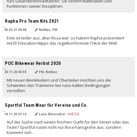
fürs Geländerennradfahren. Sie vereint Materialien und
Funktionen zweier Disziplinen.
Rapha Pro Team Kits 2021
05.02.21 09:08
NoMan, PM
Ente ist leider aus, aber Rosa wär' zu haben! Rapha präsentiert
mit EF Education-Nippo das regelkonformste Trikot der Welt.
POC Bikewear Herbst 2020
26.11.20 06:59
PM, NoMan
Mit neuen Beinkleidern und Oberteilen möchten uns die
Schweden das Trainieren bei nass-kalten Bedingungen
versüßen.
Sportful Team Wear für Vereine und Co.
16.11.20 07:14
Luke Biketalker
Auf der Suche nach einem frischen Outfit für den Verein oder das
Team? Sportful rüstet nicht nur Bora-hansgrohe aus, sondern
kümmert sich ...