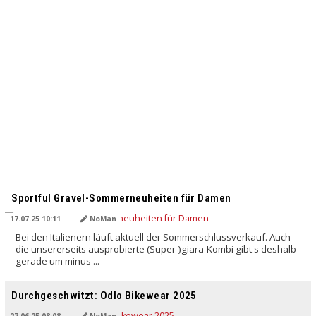
Sportful Gravel-Sommerneuheiten für Damen
17.07.25 10:11
NoMan
Bei den Italienern läuft aktuell der Sommerschlussverkauf. Auch
die unsererseits ausprobierte (Super-)giara-Kombi gibt's deshalb
gerade um minus ...
Durchgeschwitzt: Odlo Bikewear 2025
27.06.25 08:08
NoMan