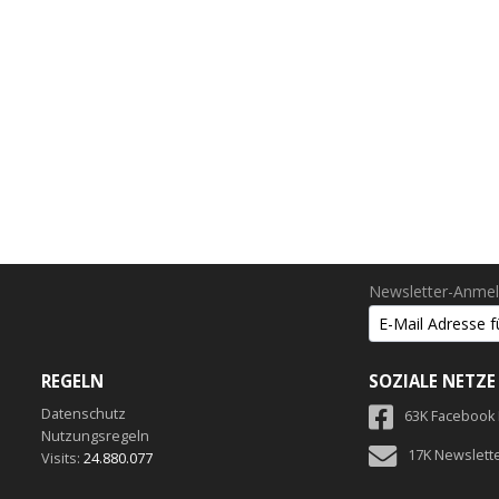
Newsletter-Anme
REGELN
SOZIALE NETZE
Datenschutz
63K Facebook
Nutzungsregeln
17K Newslett
Visits:
24.880.077