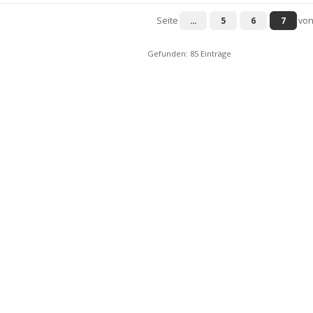
Seite
...
5
6
7
von
Gefunden: 85 Einträge