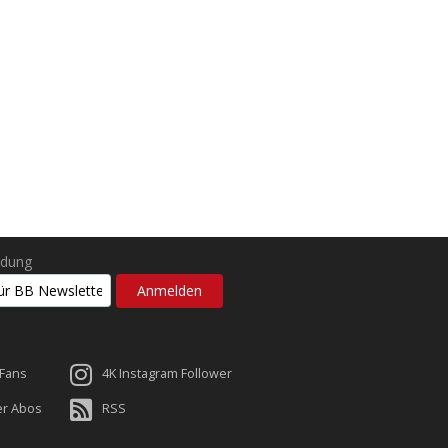
ldung
 Fans
4K Instagram Follower
er Abos
RSS