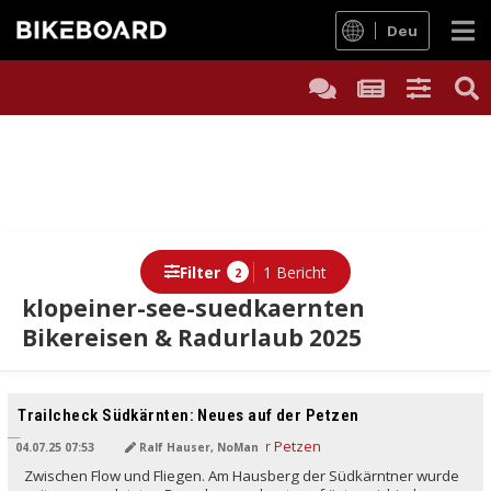
Deu
Filter
1 Bericht
2
klopeiner-see-suedkaernten
Bikereisen & Radurlaub 2025
Trailcheck Südkärnten: Neues auf der Petzen
04.07.25 07:53
Ralf Hauser, NoMan
Zwischen Flow und Fliegen. Am Hausberg der Südkärntner wurde