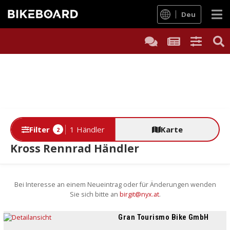
Deu
Filter
1 Händler
Karte
2
Kross Rennrad Händler
Bei Interesse an einem Neueintrag oder für Änderungen wenden
Sie sich bitte an
birgit@nyx.at
.
Gran Tourismo Bike GmbH