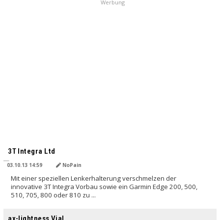
Werbung
3T Integra Ltd
03.10.13 14:59
NoPain
Mit einer speziellen Lenkerhalterung verschmelzen der
innovative 3T Integra Vorbau sowie ein Garmin Edge 200, 500,
510, 705, 800 oder 810 zu ...
ax-lightness Vial