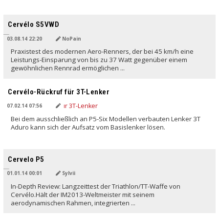
Cervélo S5VWD
03.08.14 22:20
NoPain
Praxistest des modernen Aero-Renners, der bei 45 km/h eine
Leistungs-Einsparung von bis zu 37 Watt gegenüber einem
gewöhnlichen Rennrad ermöglichen ...
Cervélo-Rückruf für 3T-Lenker
07.02.14 07:56
Bei dem ausschließlich an P5-Six Modellen verbauten Lenker 3T
Aduro kann sich der Aufsatz vom Basislenker lösen.
Cervelo P5
01.01.14 00:01
Sylvii
In-Depth Review: Langzeittest der Triathlon/TT-Waffe von
Cervélo.Hält der IM2013-Weltmeister mit seinem
aerodynamischen Rahmen, integrierten ...