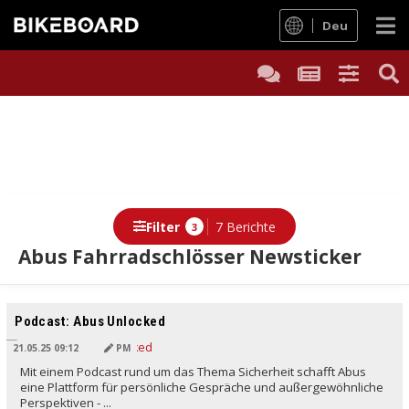
Deu
Filter
7 Berichte
3
Abus Fahrradschlösser Newsticker
Berichte
Podcast: Abus Unlocked
21.05.25 09:12
PM
Mit einem Podcast rund um das Thema Sicherheit schafft Abus
eine Plattform für persönliche Gespräche und außergewöhnliche
Perspektiven - ...