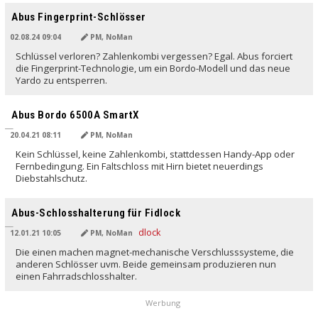
Abus Fingerprint-Schlösser
02.08.24 09:04
PM, NoMan
Schlüssel verloren? Zahlenkombi vergessen? Egal. Abus forciert
die Fingerprint-Technologie, um ein Bordo-Modell und das neue
Yardo zu entsperren.
Abus Bordo 6500A SmartX
20.04.21 08:11
PM, NoMan
Kein Schlüssel, keine Zahlenkombi, stattdessen Handy-App oder
Fernbedingung. Ein Faltschloss mit Hirn bietet neuerdings
Diebstahlschutz.
Abus-Schlosshalterung für Fidlock
12.01.21 10:05
PM, NoMan
Die einen machen magnet-mechanische Verschlusssysteme, die
anderen Schlösser uvm. Beide gemeinsam produzieren nun
einen Fahrradschlosshalter.
Werbung