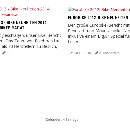
EUROBIKE 2012: BIKE NEUHEITEN 
3 - BIKE NEUHEITEN 2014
Der große Eurobike-Bericht mit
BIKEPIRAT.AT
Rennrad- und Mountainbike-Neu
t geschlagen, unser Live-Bericht
Inklusive einem BigAir Special fü
en. Das Team von Bikeboard.at
Leser.
 als 70 Herstellern zu Besuch,
n ...
24.08.12 11:46
Bikeboard.at
Gefunden: 4 Einträge