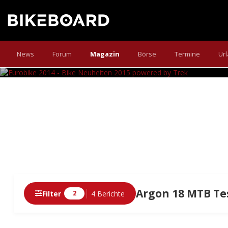
EUROBIKE 2014
Die Messe ist geschlagen, unser Report vollendet. B
News
Forum
Magazin
Börse
Termine
Ur
Argon 18 MTB Tes
Filter
4 Berichte
2
Berichte