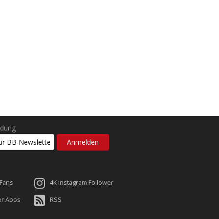
ldung
 Fans
4K Instagram Follower
er Abos
RSS