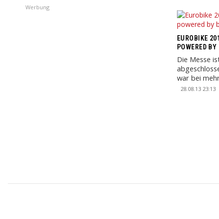
Werbung
EUROBIKE 201
POWERED BY 
Die Messe is
abgeschloss
war bei mehr
um Neuigkeite
28.08.13 23:13