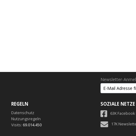
Newsletter-Anme
REGELN
SOZIALE NETZE
Datenschutz
63K Facebook
Nutzungsregeln
17K Newslett
Visits:
69.014.450