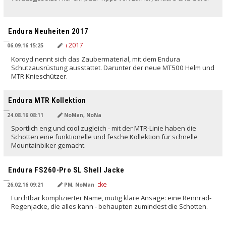
Endura Neuheiten 2017
06.09.16 15:25
Koroyd nennt sich das Zaubermaterial, mit dem Endura
Schutzausrüstung ausstattet. Darunter der neue MT500 Helm und
MTR Knieschützer.
Endura MTR Kollektion
24.08.16 08:11
NoMan, NoNa
Sportlich eng und cool zugleich - mit der MTR-Linie haben die
Schotten eine funktionelle und fesche Kollektion für schnelle
Mountainbiker gemacht.
Endura FS260-Pro SL Shell Jacke
26.02.16 09:21
PM, NoMan
Furchtbar komplizierter Name, mutig klare Ansage: eine Rennrad-
Regenjacke, die alles kann - behaupten zumindest die Schotten.