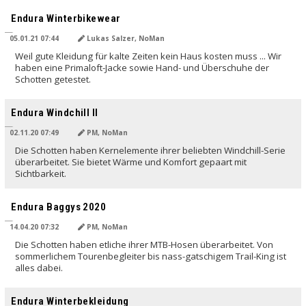
Endura Winterbikewear
05.01.21 07:44
Lukas Salzer, NoMan
Weil gute Kleidung für kalte Zeiten kein Haus kosten muss ... Wir
haben eine Primaloft-Jacke sowie Hand- und Überschuhe der
Schotten getestet.
Endura Windchill II
02.11.20 07:49
PM, NoMan
Die Schotten haben Kernelemente ihrer beliebten Windchill-Serie
überarbeitet. Sie bietet Wärme und Komfort gepaart mit
Sichtbarkeit.
Endura Baggys 2020
14.04.20 07:32
PM, NoMan
Die Schotten haben etliche ihrer MTB-Hosen überarbeitet. Von
sommerlichem Tourenbegleiter bis nass-gatschigem Trail-King ist
alles dabei.
Endura Winterbekleidung