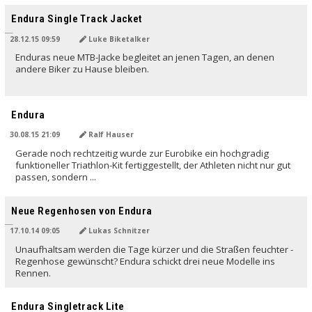
Endura Single Track Jacket
28.12.15 09:59
Luke Biketalker
Enduras neue MTB-Jacke begleitet an jenen Tagen, an denen
andere Biker zu Hause bleiben.
Endura
30.08.15 21:09
Ralf Hauser
Gerade noch rechtzeitig wurde zur Eurobike ein hochgradig
funktioneller Triathlon-Kit fertiggestellt, der Athleten nicht nur gut
passen, sondern ...
Neue Regenhosen von Endura
17.10.14 09:05
Lukas Schnitzer
Unaufhaltsam werden die Tage kürzer und die Straßen feuchter -
Regenhose gewünscht? Endura schickt drei neue Modelle ins
Rennen.
Endura Singletrack Lite