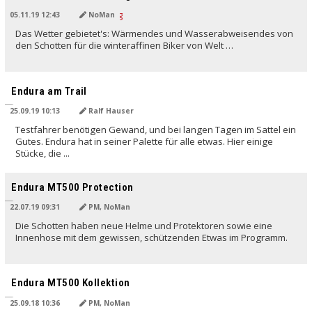
05.11.19 12:43
NoMan
Das Wetter gebietet's: Wärmendes und Wasserabweisendes von
den Schotten für die winteraffinen Biker von Welt …
Endura am Trail
25.09.19 10:13
Ralf Hauser
Testfahrer benötigen Gewand, und bei langen Tagen im Sattel ein
Gutes. Endura hat in seiner Palette für alle etwas. Hier einige
Stücke, die ...
Endura MT500 Protection
22.07.19 09:31
PM, NoMan
Die Schotten haben neue Helme und Protektoren sowie eine
Innenhose mit dem gewissen, schützenden Etwas im Programm.
Endura MT500 Kollektion
25.09.18 10:36
PM, NoMan