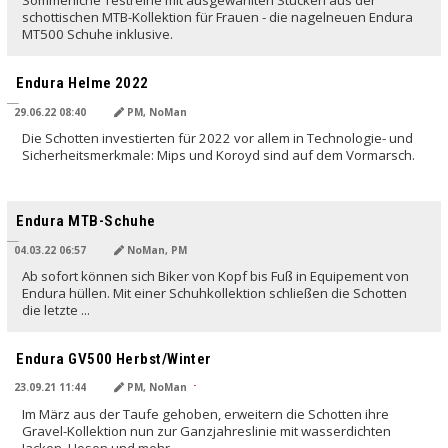
Sommerliche Testreihe mit ausgewählten Stücken aus der
schottischen MTB-Kollektion für Frauen - die nagelneuen Endura
MT500 Schuhe inklusive.
Endura Helme 2022
29.06.22 08:40
PM, NoMan
Die Schotten investierten für 2022 vor allem in Technologie- und
Sicherheitsmerkmale: Mips und Koroyd sind auf dem Vormarsch.
Endura MTB-Schuhe
04.03.22 06:57
NoMan, PM
Ab sofort können sich Biker von Kopf bis Fuß in Equipement von
Endura hüllen. Mit einer Schuhkollektion schließen die Schotten
die letzte ...
Endura GV500 Herbst/Winter
23.09.21 11:44
PM, NoMan
Im März aus der Taufe gehoben, erweitern die Schotten ihre
Gravel-Kollektion nun zur Ganzjahreslinie mit wasserdichten
Jacken, Hosen und mehr.