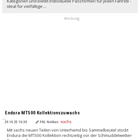
Kategorien und bietet individuelle Passformen für jeden Fahrstil -
ideal für vielfältige ...
Werbung
Endura MT500 Kollektionszuwachs
29.10.25 10:30
PM, NoMan
Mit sechs neuen Teilen von Unterhemd bis Sammelbeutel stockt
Endura die MT500 Kollektion rechtzeitig vor der Schmuddelwetter-