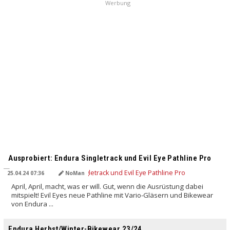
Werbung
Ausprobiert: Endura Singletrack und Evil Eye Pathline Pro
25.04.24 07:36
NoMan
April, April, macht, was er will. Gut, wenn die Ausrüstung dabei
mitspielt! Evil Eyes neue Pathline mit Vario-Gläsern und Bikewear
von Endura ...
Endura Herbst/Winter-Bikewear 23/24