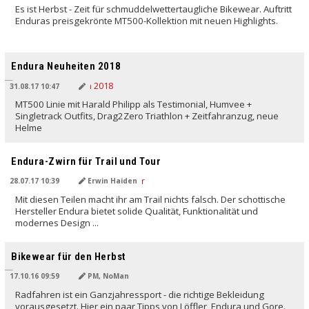
Es ist Herbst - Zeit für schmuddelwettertaugliche Bikewear. Auftritt
Enduras preisgekrönte MT500-Kollektion mit neuen Highlights.
Endura Neuheiten 2018
31.08.17 10:47
MT500 Linie mit Harald Philipp als Testimonial, Humvee +
Singletrack Outfits, Drag2Zero Triathlon + Zeitfahranzug, neue
Helme
Endura-Zwirn für Trail und Tour
28.07.17 10:39
Erwin Haiden
Mit diesen Teilen macht ihr am Trail nichts falsch. Der schottische
Hersteller Endura bietet solide Qualität, Funktionalität und
modernes Design ...
Bikewear für den Herbst
17.10.16 09:59
PM, NoMan
Radfahren ist ein Ganzjahressport - die richtige Bekleidung
vorausgesetzt. Hier ein paar Tipps von Löffler, Endura und Gore.