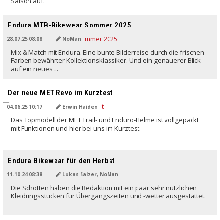
Saison auf.
Endura MTB-Bikewear Sommer 2025
28.07.25 08:08
NoMan
Mix & Match mit Endura. Eine bunte Bilderreise durch die frischen
Farben bewährter Kollektionsklassiker. Und ein genauerer Blick
auf ein neues ...
Der neue MET Revo im Kurztest
04.06.25 10:17
Erwin Haiden
Das Topmodell der MET Trail- und Enduro-Helme ist vollgepackt
mit Funktionen und hier bei uns im Kurztest.
Endura Bikewear für den Herbst
11.10.24 08:38
Lukas Salzer, NoMan
Die Schotten haben die Redaktion mit ein paar sehr nützlichen
Kleidungsstücken für Übergangszeiten und -wetter ausgestattet.