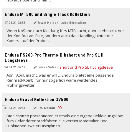
Endura MT500 und Single Track Kollektion
17.08.21 08:53
Erwin Haiden, Luke Biketalker
Wenn NoSane nach Kleidung fürs MTB sucht, dann steht nicht nur
der Komfort am Bike, sondern auch das Handling hinter der
Kamera auf der Probe ...
Endura FS260-Pro Thermo-Bibshort und Pro SL II
Longsleeve
14.04.21 06:19
Lukas Salzer
April, April, macht, was er will ... Endura bietet eine passende
Rennrad-Kombi für nur zögerlich warm werdendes
Frühlingswetter.
Endura Gravel Kollektion GV500
31.03.21 06:51
PM, NoMan
Die Schotten präsentieren erstmals eine eigene Bekleidungslinie
fürs Geländerennradfahren. Sie vereint Materialien und
Funktionen zweier Disziplinen.