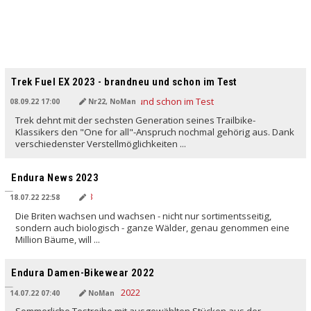
Trek Fuel EX 2023 - brandneu und schon im Test
08.09.22 17:00
Nr22, NoMan
Trek dehnt mit der sechsten Generation seines Trailbike-
Klassikers den "One for all"-Anspruch nochmal gehörig aus. Dank
verschiedenster Verstellmöglichkeiten ...
Endura News 2023
18.07.22 22:58
Die Briten wachsen und wachsen - nicht nur sortimentsseitig,
sondern auch biologisch - ganze Wälder, genau genommen eine
Million Bäume, will ...
Endura Damen-Bikewear 2022
14.07.22 07:40
NoMan