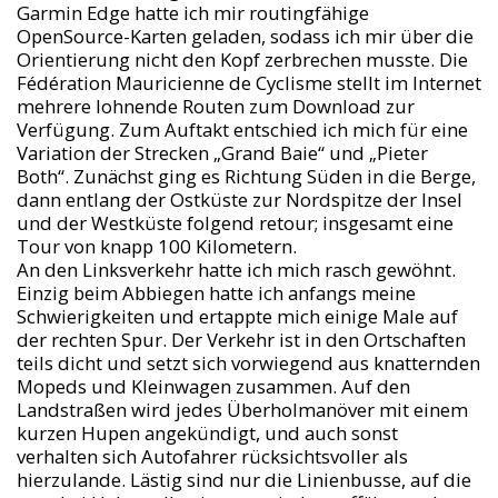
Garmin Edge hatte ich mir routingfähige
OpenSource-Karten geladen, sodass ich mir über die
Orientierung nicht den Kopf zerbrechen musste. Die
Fédération Mauricienne de Cyclisme stellt im Internet
mehrere lohnende Routen zum Download zur
Verfügung. Zum Auftakt entschied ich mich für eine
Variation der Strecken „Grand Baie“ und „Pieter
Both“. Zunächst ging es Richtung Süden in die Berge,
dann entlang der Ostküste zur Nordspitze der Insel
und der Westküste folgend retour; insgesamt eine
Tour von knapp 100 Kilometern.
An den Linksverkehr hatte ich mich rasch gewöhnt.
Einzig beim Abbiegen hatte ich anfangs meine
Schwierigkeiten und ertappte mich einige Male auf
der rechten Spur. Der Verkehr ist in den Ortschaften
teils dicht und setzt sich vorwiegend aus knatternden
Mopeds und Kleinwagen zusammen. Auf den
Landstraßen wird jedes Überholmanöver mit einem
kurzen Hupen angekündigt, und auch sonst
verhalten sich Autofahrer rücksichtsvoller als
hierzulande. Lästig sind nur die Linienbusse, auf die