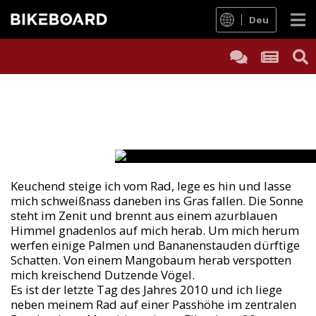
Deu
CYCLOCROSSEN I
BB-User gpearl flüchtet in den Indisc
Weihnachtsferien der anderen Art: que
Text:
Georg Pfarl
Fotos:
Georg Pfarl
Keuchend steige ich vom Rad, lege es hin und lasse
mich schweißnass daneben ins Gras fallen. Die Sonne
steht im Zenit und brennt aus einem azurblauen
Himmel gnadenlos auf mich herab. Um mich herum
werfen einige Palmen und Bananenstauden dürftige
Schatten. Von einem Mangobaum herab verspotten
mich kreischend Dutzende Vögel.
Es ist der letzte Tag des Jahres 2010 und ich liege
neben meinem Rad auf einer Passhöhe im zentralen