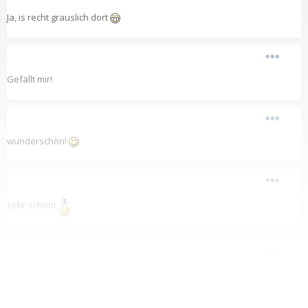
Ja, is recht grauslich dort
Gefällt mir!
wunderschön!
sehr schön!
...das ist wahre Freude am Radfahren