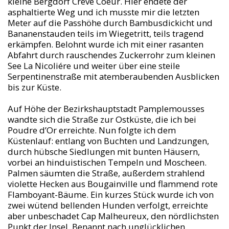
kleine Bergdorf Crève Coeur. Hier endete der
asphaltierte Weg und ich musste mir die letzten
Meter auf die Passhöhe durch Bambusdickicht und
Bananenstauden teils im Wiegetritt, teils tragend
erkämpfen. Belohnt wurde ich mit einer rasanten
Abfahrt durch rauschendes Zuckerrohr zum kleinen
See La Nicoliére und weiter über eine steile
Serpentinenstraße mit atemberaubenden Ausblicken
bis zur Küste.
Auf Höhe der Bezirkshauptstadt Pamplemousses
wandte sich die Straße zur Ostküste, die ich bei
Poudre d’Or erreichte. Nun folgte ich dem
Küstenlauf: entlang von Buchten und Landzungen,
durch hübsche Siedlungen mit bunten Häusern,
vorbei an hinduistischen Tempeln und Moscheen.
Palmen säumten die Straße, außerdem strahlend
violette Hecken aus Bougainville und flammend rote
Flamboyant-Bäume. Ein kurzes Stück wurde ich von
zwei wütend bellenden Hunden verfolgt, erreichte
aber unbeschadet Cap Malheureux, den nördlichsten
Punkt der Insel. Benannt nach unglücklichen