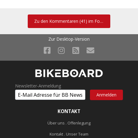
Auch machen wollen...
Irgendwann nach dem HeliSkiing und der ChoOyu Besteigung.
Zu den Kommentaren (41) im Forum
Schöner Bericht,
Zur Desktop-Version
Bertl
sehr cool! - und lässiges video! ich weiss wie mühsam das mit den
ganzen stativ-aufnahmen ist ... position suchen; kamera aufstellen;
anlauf nehmen und so tun als wär man voll im runden tritt (ja nicht
Newsletter-Anmeldung
in die linse gucken oder lächeln), wieder umdrehen, kamera
einpacken, nächstes motiv suchen ...
http://nyx.at/bikeboard/Board/images/smilies/tongue3.gif
Bearbeitet
20. Januar 2011
von berghi
KONTAKT
Über uns . Offenlegung
..das einzig wahre , dem österreichischen winter zu entfliehen
Kontakt . Unser Team
nette destination :love: