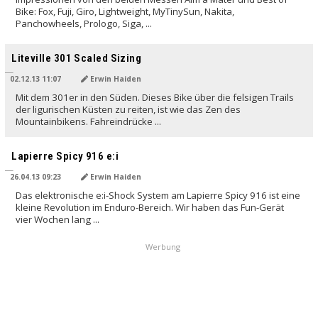
Bike: Fox, Fuji, Giro, Lightweight, MyTinySun, Nakita,
Panchowheels, Prologo, Siga, ...
Liteville 301 Scaled Sizing
02.12.13 11:07
Erwin Haiden
Mit dem 301er in den Süden. Dieses Bike über die felsigen Trails
der ligurischen Küsten zu reiten, ist wie das Zen des
Mountainbikens. Fahreindrücke ...
Lapierre Spicy 916 e:i
26.04.13 09:23
Erwin Haiden
Das elektronische e:i-Shock System am Lapierre Spicy 916 ist eine
kleine Revolution im Enduro-Bereich. Wir haben das Fun-Gerät
vier Wochen lang ...
Werbung