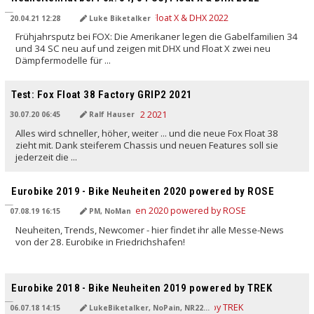
20.04.21 12:28
Luke Biketalker
Frühjahrsputz bei FOX: Die Amerikaner legen die Gabelfamilien 34
und 34 SC neu auf und zeigen mit DHX und Float X zwei neu
Dämpfermodelle für ...
Test: Fox Float 38 Factory GRIP2 2021
30.07.20 06:45
Ralf Hauser
Alles wird schneller, höher, weiter ... und die neue Fox Float 38
zieht mit. Dank steiferem Chassis und neuen Features soll sie
jederzeit die ...
Eurobike 2019 - Bike Neuheiten 2020 powered by ROSE
07.08.19 16:15
PM, NoMan
Neuheiten, Trends, Newcomer - hier findet ihr alle Messe-News
von der 28. Eurobike in Friedrichshafen!
Eurobike 2018 - Bike Neuheiten 2019 powered by TREK
06.07.18 14:15
LukeBiketalker, NoPain, NR22, Rich:Art