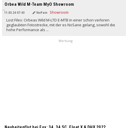
Orbea Wild M-Team MyO Showroom
11.03.24 07:43
NoPain
Lost Files: Orbeas Wild M-LTD E-MTB in einer schon verloren
geglaubten Fotostrecke, mit der es NoSane gelang, sowohl die
hohe Performance als ...
Werbung
Neuheitenflut bei Fox: 34, 34 SC, Float X & DHX 2022