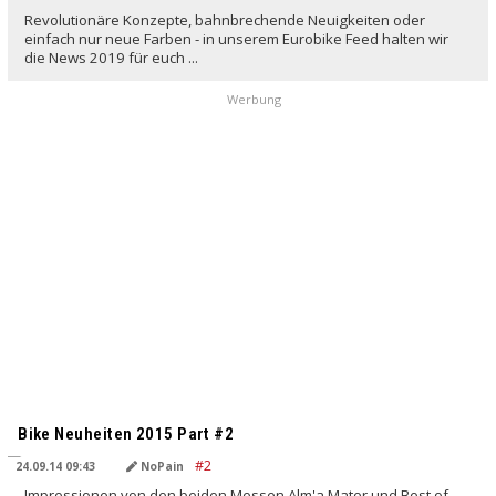
Revolutionäre Konzepte, bahnbrechende Neuigkeiten oder
einfach nur neue Farben - in unserem Eurobike Feed halten wir
die News 2019 für euch ...
Werbung
Bike Neuheiten 2015 Part #2
24.09.14 09:43
NoPain
Impressionen von den beiden Messen Alm'a Mater und Best of