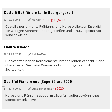
Castelli RoS für die kühle Übergangszeit
02.12.20 09:21
NoPain
Castellis performante Frühjahrs- und Herbstkollektion lässt dich
die wenigen Sonnenstunden genießen und schützt optimal vor
Wind sowie bei ...
Endura Windchill II
02.11.20 07:49
PM, NoMan
Die Schotten haben Kernelemente ihrer beliebten Windchill-Serie
überarbeitet. Sie bietet Wärme und Komfort gepaart mit
Sichtbarkeit.
Sportful Fiandre und (Super)Giara 2020
21.11.19 00:17
Luke Biketalker
Herbst- und Frühjahrsspecial mit Sporful - außergewöhnliches
Monocrom inklusive.