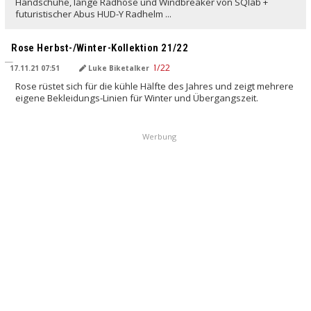
Handschuhe, lange Radhose und Windbreaker von SQlab +
futuristischer Abus HUD-Y Radhelm ...
Rose Herbst-/Winter-Kollektion 21/22
17.11.21 07:51
Luke Biketalker
Rose rüstet sich für die kühle Hälfte des Jahres und zeigt mehrere
eigene Bekleidungs-Linien für Winter und Übergangszeit.
Werbung