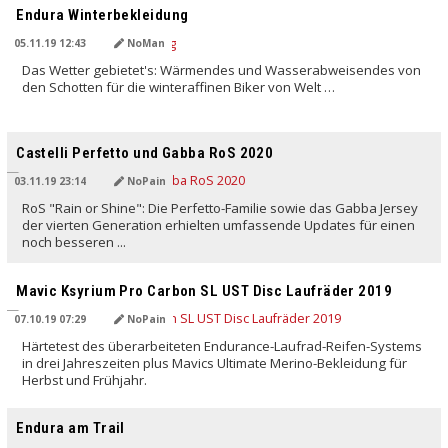
Endura Winterbekleidung
05.11.19 12:43
NoMan
Das Wetter gebietet's: Wärmendes und Wasserabweisendes von
den Schotten für die winteraffinen Biker von Welt …
Castelli Perfetto und Gabba RoS 2020
03.11.19 23:14
NoPain
RoS "Rain or Shine": Die Perfetto-Familie sowie das Gabba Jersey
der vierten Generation erhielten umfassende Updates für einen
noch besseren ...
Mavic Ksyrium Pro Carbon SL UST Disc Laufräder 2019
07.10.19 07:29
NoPain
Härtetest des überarbeiteten Endurance-Laufrad-Reifen-Systems
in drei Jahreszeiten plus Mavics Ultimate Merino-Bekleidung für
Herbst und Frühjahr.
Endura am Trail