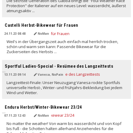
Die sechste Generation des Gabba bringt die "Foul Weather Race
Protection" der Italiener auf ein neues Level: wasserdicht, äußerst
atmungsaktiv ...
Castelli Herbst-Bikewear für Frauen
24.11.23 08:48
NoMan
Weil's in der Übergangszeit auch einfach mal herrlich trocken,
schön und warm sein kann: Passende Bikewear für die
Zuckerseiten des Herbsts ...
Sportful Ladies-Special - Resümee des Langzeittests
13.11.23 09:14
Vanesa, NoPain
Langzeittest-Finale: Unser Neuzugang Vanesa rockte Sportfuls
universelle Herbst-, Winter- und Frühjahrs-Bekleidung bei jedem
Wind und Wetter.
Endura Herbst/Winter-Bikewear 23/24
07.11.23 12:43
NoMan
No matter the weather! Von warm bis wasserdicht und von Kopf
bis Fuß - die Schotten halten allerhand Anziehendes für die