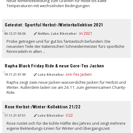
Neue Winterbekleidung zum Graveln für milde bis kalte
Temperaturen mit wechselnden Bedingungen
Getestet: Sportful Herbst-/Winterkollektion 2021
06.12.21 06:36
NoMan, Luke Biketalker
Probe getragen und für gut bis fantastisch befunden: Die
neuesten Teile der italienischen Schneidermeister fürs sportliche
Rennradeln in allen ...
Rapha Black Friday Ride & neue Gore-Tex Jacken
19.11.21 07:49
Luke Biketalker
Rapha zeigt zwei neue Jacken wasserdichte Jacken für Herbst und
Winter. Außerdem laden sie am 26.11. zum gemeinsamen Charity-
Ride.
Rose Herbst-/Winter-Kollektion 21/22
17.11.21 07:51
Luke Biketalker
Rose rüstet sich für die kühle Hälfte des Jahres und zeigt mehrere
eigene Bekleidungs-Linien für Winter und Übergangszeit.