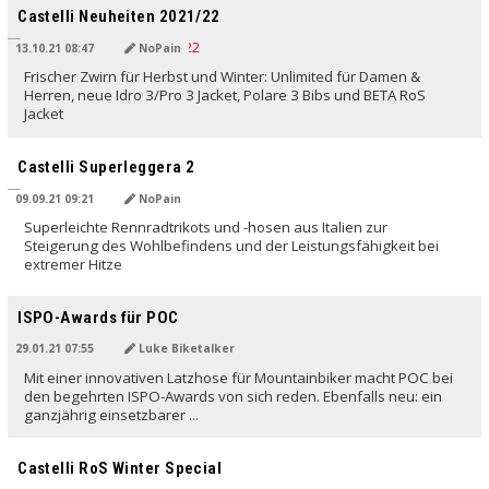
Castelli Neuheiten 2021/22
13.10.21 08:47
NoPain
Frischer Zwirn für Herbst und Winter: Unlimited für Damen &
Herren, neue Idro 3/Pro 3 Jacket, Polare 3 Bibs und BETA RoS
Jacket
Castelli Superleggera 2
09.09.21 09:21
NoPain
Superleichte Rennradtrikots und -hosen aus Italien zur
Steigerung des Wohlbefindens und der Leistungsfähigkeit bei
extremer Hitze
ISPO-Awards für POC
29.01.21 07:55
Luke Biketalker
Mit einer innovativen Latzhose für Mountainbiker macht POC bei
den begehrten ISPO-Awards von sich reden. Ebenfalls neu: ein
ganzjährig einsetzbarer ...
Castelli RoS Winter Special