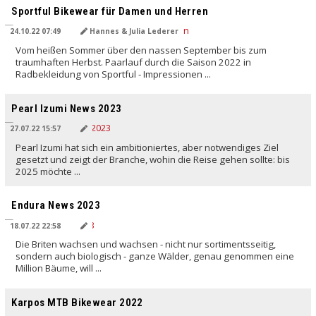
Sportful Bikewear für Damen und Herren
24.10.22 07:49
Hannes & Julia Lederer
Vom heißen Sommer über den nassen September bis zum
traumhaften Herbst. Paarlauf durch die Saison 2022 in
Radbekleidung von Sportful - Impressionen ...
Pearl Izumi News 2023
27.07.22 15:57
Pearl Izumi hat sich ein ambitioniertes, aber notwendiges Ziel
gesetzt und zeigt der Branche, wohin die Reise gehen sollte: bis
2025 möchte ...
Endura News 2023
18.07.22 22:58
Die Briten wachsen und wachsen - nicht nur sortimentsseitig,
sondern auch biologisch - ganze Wälder, genau genommen eine
Million Bäume, will ...
Karpos MTB Bikewear 2022