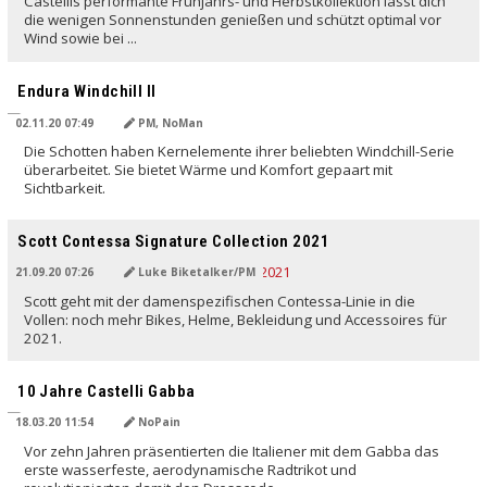
Castellis performante Frühjahrs- und Herbstkollektion lässt dich
die wenigen Sonnenstunden genießen und schützt optimal vor
Wind sowie bei ...
Endura Windchill II
02.11.20 07:49
PM, NoMan
Die Schotten haben Kernelemente ihrer beliebten Windchill-Serie
überarbeitet. Sie bietet Wärme und Komfort gepaart mit
Sichtbarkeit.
Scott Contessa Signature Collection 2021
21.09.20 07:26
Luke Biketalker/PM
Scott geht mit der damenspezifischen Contessa-Linie in die
Vollen: noch mehr Bikes, Helme, Bekleidung und Accessoires für
2021.
10 Jahre Castelli Gabba
18.03.20 11:54
NoPain
Vor zehn Jahren präsentierten die Italiener mit dem Gabba das
erste wasserfeste, aerodynamische Radtrikot und