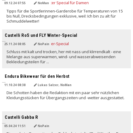
09.12.24 07:55
NoMan
Tipps für die Sportlerinnen-Garderobe für Temperaturen von 15
bis Null, Drecksbedingungen exklusive, weil: Ich bin zu alt für
Schmuddelwetter!
Castelli RoS und FLY Winter-Special
25.11.24 08:05
NoPain
Schluss mit kalt und trocken, her mit nass und klirrendkalt - eine
Melange aus superwarmen, wind- und wasserabweisenden
Bekleidungsteilen für ...
Endura Bikewear für den Herbst
11.10.24 08:38
Lukas Salzer, NoMan
Die Schotten haben die Redaktion mit ein paar sehr nützlichen
Kleidungsstücken für Übergangszeiten und -wetter ausgestattet.
Castelli Gabba R
05.04.24 11:51
NoPain