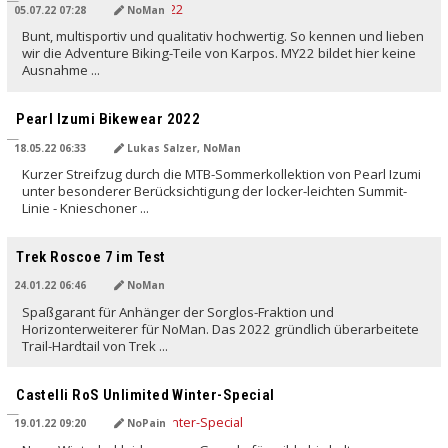
05.07.22 07:28
NoMan
Bunt, multisportiv und qualitativ hochwertig. So kennen und lieben
wir die Adventure Biking-Teile von Karpos. MY22 bildet hier keine
Ausnahme ...
Pearl Izumi Bikewear 2022
18.05.22 06:33
Lukas Salzer, NoMan
Kurzer Streifzug durch die MTB-Sommerkollektion von Pearl Izumi
unter besonderer Berücksichtigung der locker-leichten Summit-
Linie - Knieschoner ...
Trek Roscoe 7 im Test
24.01.22 06:46
NoMan
Spaßgarant für Anhänger der Sorglos-Fraktion und
Horizonterweiterer für NoMan. Das 2022 gründlich überarbeitete
Trail-Hardtail von Trek ...
Castelli RoS Unlimited Winter-Special
19.01.22 09:20
NoPain