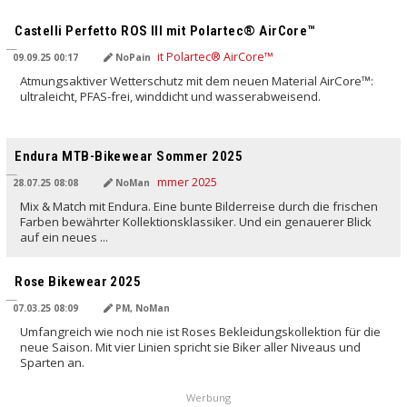
Castelli Perfetto ROS III mit Polartec® AirCore™
09.09.25 00:17
NoPain
Atmungsaktiver Wetterschutz mit dem neuen Material AirCore™:
ultraleicht, PFAS-frei, winddicht und wasserabweisend.
Endura MTB-Bikewear Sommer 2025
28.07.25 08:08
NoMan
Mix & Match mit Endura. Eine bunte Bilderreise durch die frischen
Farben bewährter Kollektionsklassiker. Und ein genauerer Blick
auf ein neues ...
Rose Bikewear 2025
07.03.25 08:09
PM, NoMan
Umfangreich wie noch nie ist Roses Bekleidungskollektion für die
neue Saison. Mit vier Linien spricht sie Biker aller Niveaus und
Sparten an.
Werbung