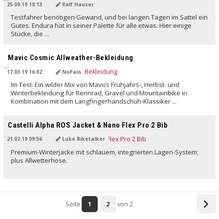
25.09.19 10:13
Ralf Hauser
Testfahrer benötigen Gewand, und bei langen Tagen im Sattel ein
Gutes. Endura hat in seiner Palette für alle etwas. Hier einige
Stücke, die ...
Mavic Cosmic Allweather-Bekleidung
17.03.19 16:02
NoPain
Im Test: Ein wilder Mix von Mavics Frühjahrs-, Herbst- und
Winterbekleidung für Rennrad, Gravel und Mountainbike in
Kombination mit dem Langfingerhandschuh-Klassiker ...
Castelli Alpha ROS Jacket & Nano Flex Pro 2 Bib
21.02.19 09:56
Luke Biketalker
Premium-Winterjacke mit schlauem, integrierten Lagen-System;
plus Allwetterhose.
Seite
1
2
von 2