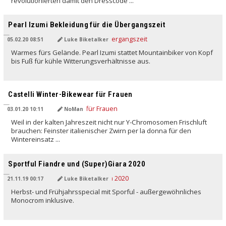
revolutionierten damit den Dresscode ...
Pearl Izumi Bekleidung für die Übergangszeit
05.02.20 08:51
Luke Biketalker
Warmes fürs Gelände. Pearl Izumi stattet Mountainbiker von Kopf
bis Fuß für kühle Witterungsverhältnisse aus.
Castelli Winter-Bikewear für Frauen
03.01.20 10:11
NoMan
Weil in der kalten Jahreszeit nicht nur Y-Chromosomen Frischluft
brauchen: Feinster italienischer Zwirn per la donna für den
Wintereinsatz ...
Sportful Fiandre und (Super)Giara 2020
21.11.19 00:17
Luke Biketalker
Herbst- und Frühjahrsspecial mit Sporful - außergewöhnliches
Monocrom inklusive.