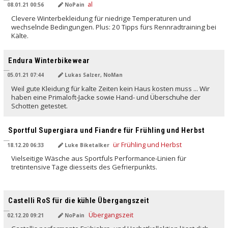
08.01.21 00:56
NoPain
Clevere Winterbekleidung für niedrige Temperaturen und
wechselnde Bedingungen. Plus: 20 Tipps fürs Rennradtraining bei
Kälte.
Endura Winterbikewear
05.01.21 07:44
Lukas Salzer, NoMan
Weil gute Kleidung für kalte Zeiten kein Haus kosten muss ... Wir
haben eine Primaloft-Jacke sowie Hand- und Überschuhe der
Schotten getestet.
Sportful Supergiara und Fiandre für Frühling und Herbst
18.12.20 06:33
Luke Biketalker
Vielseitige Wäsche aus Sportfuls Performance-Linien für
tretintensive Tage diesseits des Gefrierpunkts.
Castelli RoS für die kühle Übergangszeit
02.12.20 09:21
NoPain