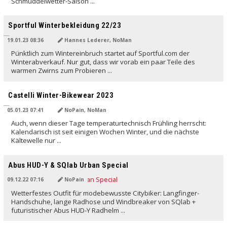
Schmuddelwetter-Saison ...
Sportful Winterbekleidung 22/23
19.01.23 08:36
Hannes Lederer, NoMan
Pünktlich zum Wintereinbruch startet auf Sportful.com der
Winterabverkauf. Nur gut, dass wir vorab ein paar Teile des
warmen Zwirns zum Probieren ...
Castelli Winter-Bikewear 2023
05.01.23 07:41
NoPain, NoMan
Auch, wenn dieser Tage temperaturtechnisch Frühling herrscht:
Kalendarisch ist seit einigen Wochen Winter, und die nächste
Kältewelle nur ...
Abus HUD-Y & SQlab Urban Special
09.12.22 07:16
NoPain
Wetterfestes Outfit für modebewusste Citybiker: Langfinger-
Handschuhe, lange Radhose und Windbreaker von SQlab +
futuristischer Abus HUD-Y Radhelm ...