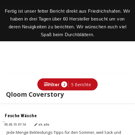
Fertig ist unser fetter Bericht direkt aus Friedrichshafen. Wir
haben in drei Tagen über 60 Hersteller besucht um von
deren Neuigkeiten zu berichten. Wir wünschen euch viel
Spaß beim Durchblättern.
Filter
5 Berichte
2
Qloom Coverstory
Berichte
Fesche Wäsche
05.05.15 07:16
eh alle
Jede Menge Bekleidungs-Tipps für den Sommer, weil Sack und