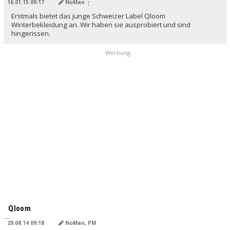
16.01.15 09:17
NoMan
Erstmals bietet das junge Schweizer Label Qloom
Winterbekleidung an. Wir haben sie ausprobiert und sind
hingerissen.
Werbung
Qloom
29.08.14 09:18
NoMan, PM