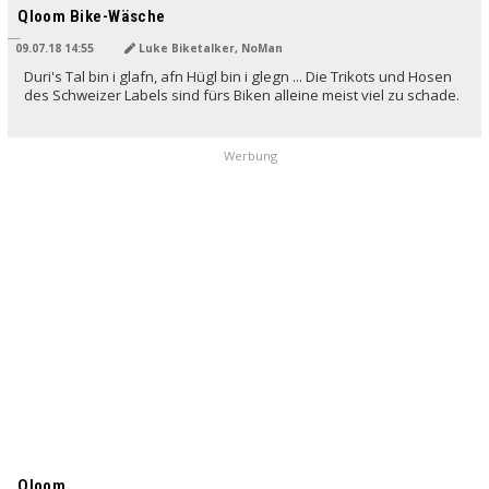
Qloom Bike-Wäsche
09.07.18 14:55
Luke Biketalker, NoMan
Duri's Tal bin i glafn, afn Hügl bin i glegn ... Die Trikots und Hosen
des Schweizer Labels sind fürs Biken alleine meist viel zu schade.
Werbung
Qloom