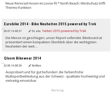
Neue Rennrad-Hosen im Loose-fit * North Beach: Windschutz trifft
Thermo-Funktion
Eurobike 2014 - Bike Neuheiten 2015 powered by Trek
28.07.14 08:37
Eh alle
Die Messe ist geschlagen, unser Report vollendet. Bikeboard.at
präsentiert einen kompakten Überblick über die wichtigsten
Neuheiten der weit ...
Qloom Bikewear 2014
22.05.14 08:29
NoMan
Ausprobiert und für gut befunden: die farbenfrohe
Multisportbekleidung aus der Schweiz - qualitativ hochwertig und
vielseitig einsetzbar.
Werbung