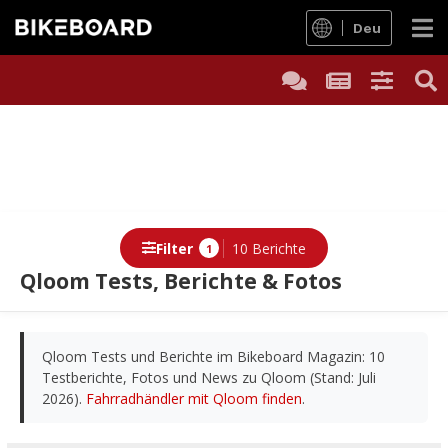
Deu
Filter
10 Berichte
1
Qloom Tests, Berichte & Fotos
Berichte
Qloom Tests und Berichte im Bikeboard Magazin: 10
Testberichte, Fotos und News zu Qloom (Stand: Juli
2026).
Fahrradhändler mit Qloom finden
.