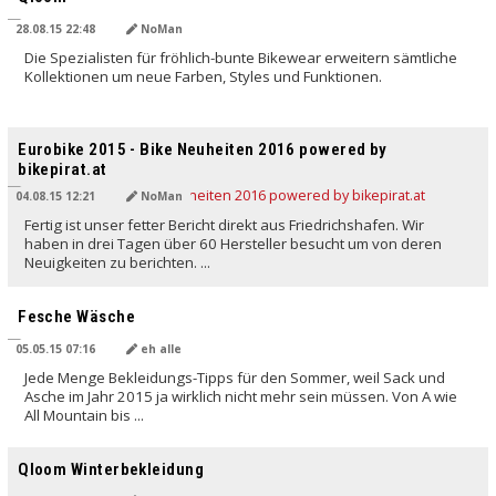
28.08.15 22:48
NoMan
Die Spezialisten für fröhlich-bunte Bikewear erweitern sämtliche
Kollektionen um neue Farben, Styles und Funktionen.
Eurobike 2015 - Bike Neuheiten 2016 powered by
bikepirat.at
04.08.15 12:21
NoMan
Fertig ist unser fetter Bericht direkt aus Friedrichshafen. Wir
haben in drei Tagen über 60 Hersteller besucht um von deren
Neuigkeiten zu berichten. ...
Fesche Wäsche
05.05.15 07:16
eh alle
Jede Menge Bekleidungs-Tipps für den Sommer, weil Sack und
Asche im Jahr 2015 ja wirklich nicht mehr sein müssen. Von A wie
All Mountain bis ...
Qloom Winterbekleidung