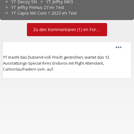
YT Decoy SN
YT Jeffsy MK3
YT Jeffsy Primus 27 im Test
YT Capra MX Core 1 2023 im Test
Zu den Kommentaren (1) im Forum
YT macht das Dutzend voll. Frisch gestrichen, wartet das 12.
Ausstattungs-Special ihres Enduros mit Flight Attendant,
Carbonlaufrädern uvm. auf.