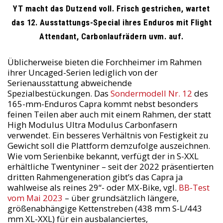
YT macht das Dutzend voll. Frisch gestrichen, wartet
das 12. Ausstattungs-Special ihres Enduros mit Flight
Attendant, Carbonlaufrädern uvm. auf.
Üblicherweise bieten die Forchheimer im Rahmen
ihrer Uncaged-Serien lediglich von der
Serienausstattung abweichende
Spezialbestückungen. Das
Sondermodell Nr. 12
des
165-mm-Enduros Capra kommt nebst besonders
feinen Teilen aber auch mit einem Rahmen, der statt
High Modulus Ultra Modulus Carbonfasern
verwendet. Ein besseres Verhältnis von Festigkeit zu
Gewicht soll die Plattform demzufolge auszeichnen.
Wie vom Serienbike bekannt, verfügt der in S-XXL
erhältliche Twentyniner – seit der 2022 präsentierten
dritten Rahmengeneration gibt’s das Capra ja
wahlweise als reines 29“- oder MX-Bike, vgl.
BB-Test
vom Mai 2023
– über grundsätzlich längere,
größenabhängige Kettenstreben (438 mm S-L/443
mm XL-XXL) für ein ausbalanciertes,