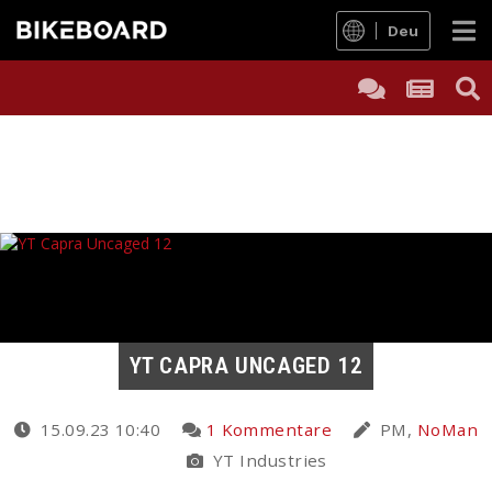
Deu
YT CAPRA UNCAGED 12
15.09.23 10:40
1 Kommentare
PM,
NoMan
YT Industries