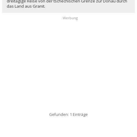
dreitägige Reise von der tschechischen Grenze zur Donau durch
das Land aus Granit.
Werbung
Gefunden: 1 Einträge