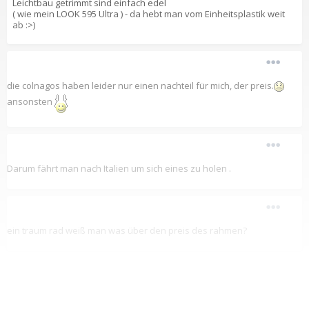
Leichtbau getrimmt sind einfach edel
( wie mein LOOK 595 Ultra ) - da hebt man vom Einheitsplastik weit
ab :>)
die colnagos haben leider nur einen nachteil für mich, der preis.
ansonsten
Darum fährt man nach Italien um sich eines zu holen .
ein traum rad weiß man was über den preis des rahmen?
Fuchsl schrieb: