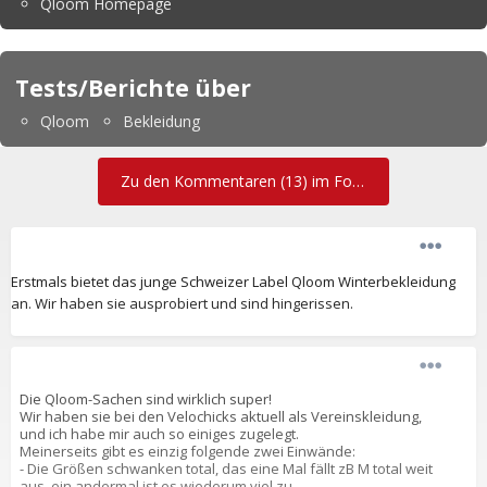
Qloom Homepage
Tests/Berichte über
Qloom
Bekleidung
Zu den Kommentaren (13) im Forum
Erstmals bietet das junge Schweizer Label Qloom Winterbekleidung
an. Wir haben sie ausprobiert und sind hingerissen.
Die Qloom-Sachen sind wirklich super!
Wir haben sie bei den Velochicks aktuell als Vereinskleidung,
und ich habe mir auch so einiges zugelegt.
Meinerseits gibt es einzig folgende zwei Einwände:
- Die Größen schwanken total, das eine Mal fällt zB M total weit
aus, ein andermal ist es wiederum viel zu