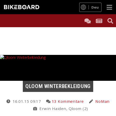
Deu
QLOOM WINTERBEKLEIDUNG
16.01.15 09:17
13 Kommentare
NoMan
Erwin Haiden, Qloom (2)