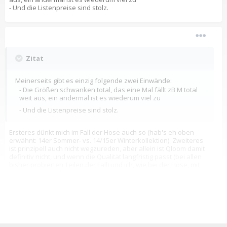
- Und die Listenpreise sind stolz.
Zitat
Meinerseits gibt es einzig folgende zwei Einwände:
- Die Größen schwanken total, das eine Mal fällt zB M total
weit aus, ein andermal ist es wiederum viel zu
- Und die Listenpreise sind stolz.
Ersteres dünkt mich im Fall der Hose auch so (hab's eh oben
erwähnt: 14er Sommer- vs. 14/15er Winterkollektion). Zweiteres
ist prinzipell auch nicht wegzureden, aber allein ist Qloom damit
definitiv nicht, und wenn die Qualität langfristig passt (bei allen
bisher probierten Teilen der Fall) und ich, wie bei der Hose, mit
dem Geld eigentlich ein mindestens 3-in-1 kauf', passt die
Relation imho wieder.
Außerdem: Rapha hat ja schon jeder :devil: