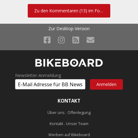
NoMan schrieb:
Zu den Kommentaren (13) im Forum
wenn die Qualität langfristig passt (bei allen bisher probierten
Teilen der Fall) und ich, wie bei der Hose, mit dem Geld
Zur Desktop-Version
eigentlich ein mindestens 3-in-1 kauf', passt die Relation imho
wieder.
Wo du recht hast, hast du recht.
NoMan schrieb:
Newsletter-Anmeldung
Außerdem: Rapha hat ja schon jeder :devil:
:devil:
KONTAKT
Über uns . Offenlegung
Ja - vielen Dank! Habe heute eine winddichte, atmunsaktive
Kontakt . Unser Team
Radjacke zum Biken beim Velodrom erstanden. Gefällt mir sehr gut
Werben auf Bikeboard
... stolzer Preis - werde ich gleich morgen testen, ob Preis/Leistung