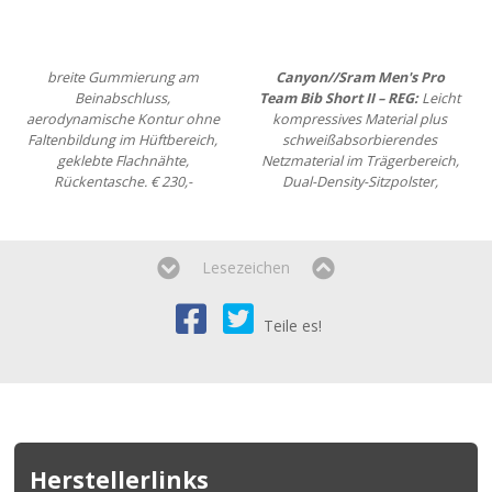
breite Gummierung am
Canyon//Sram Men's Pro
Beinabschluss,
Team Bib Short II – REG:
Leicht
aerodynamische Kontur ohne
kompressives Material plus
Faltenbildung im Hüftbereich,
schweißabsorbierendes
geklebte Flachnähte,
Netzmaterial im Trägerbereich,
Rückentasche. € 230,-
Dual-Density-Sitzpolster,
Lesezeichen
Teile es!
Herstellerlinks