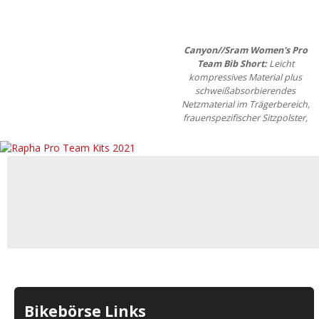
Canyon//Sram Women's Pro
Team Bib Short:
Leicht
kompressives Material plus
schweißabsorbierendes
Netzmaterial im Trägerbereich,
frauenspezifischer Sitzpolster,
Bikebörse Links