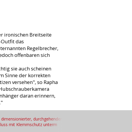
r ironischen Breitseite
Outfit das
bsternannten Regelbrecher,
jedoch offenbaren sich
htig sie auch scheinen
m Sinne der korrekten
izen versehen", so Rapha
er Hubschrauberkamera
Anhänger daran erinnern,
."