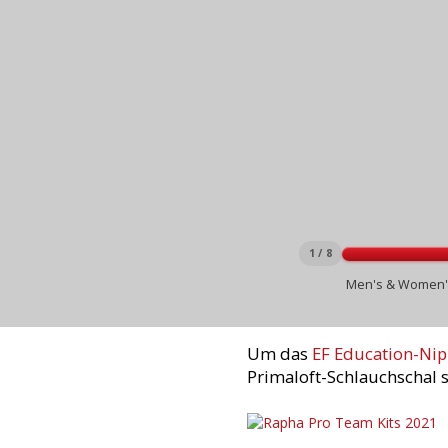
1 / 8
Men's & Women's 
Um das
EF Education-Nip
Primaloft-Schlauchschal s