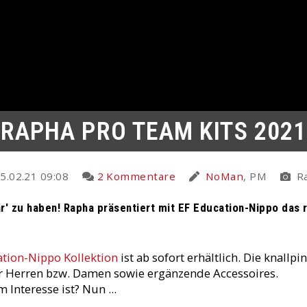
RAPHA PRO TEAM KITS 2021
5.02.21 09:08
2 Kommentare
NoMan
, PM
R
är' zu haben! Rapha präsentiert mit EF Education-Nippo das
tion-Nippo Kollektion
ist ab sofort erhältlich. Die knallpi
für Herren bzw. Damen sowie ergänzende Accessoires.
Interesse ist? Nun ...