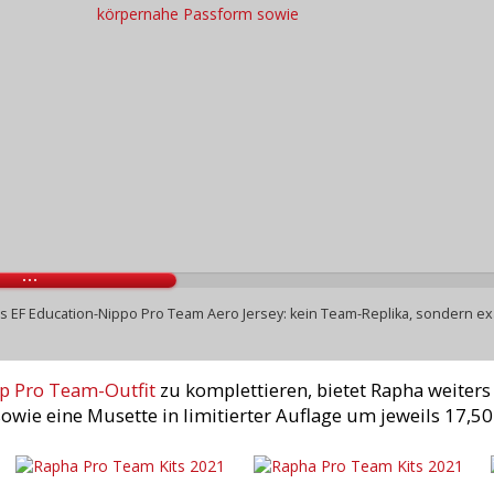
EF Education-Nippo Pro Team Aero Jersey: kein Team-Replika, sondern exa
p Pro Team-Outfit
zu komplettieren, bietet Rapha weiters 
owie eine Musette in limitierter Auflage um jeweils 17,50