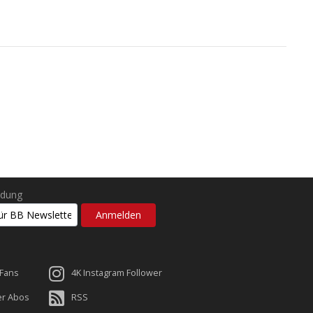
ldung
 Fans
4K Instagram Follower
er Abos
RSS