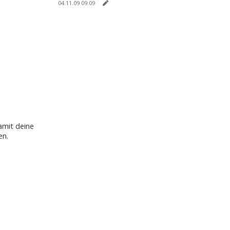
04.11.09 09:09
amit deine
en.