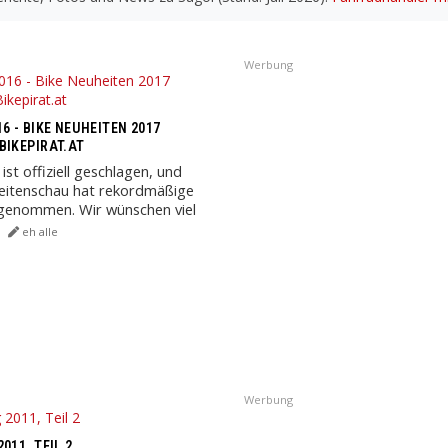
Werbung
6 - BIKE NEUHEITEN 2017
BIKEPIRAT.AT
ist offiziell geschlagen, und
eitenschau hat rekordmäßige
enommen. Wir wünschen viel
t den ...
eh alle
Werbung
011, TEIL 2