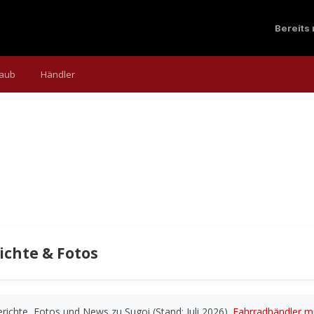
Bereits
laub
Händler
ichte & Fotos
ichte, Fotos und News zu Sugoi (Stand: Juli 2026).
Fahrradhändler mi