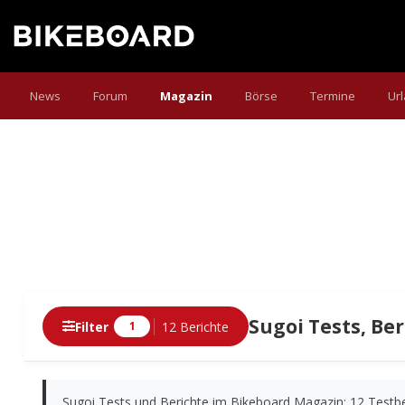
News
Forum
Magazin
Börse
Termine
Ur
Sugoi Tests, Ber
Filter
12 Berichte
1
Berichte
Sugoi Tests und Berichte im Bikeboard Magazin: 12 Testber