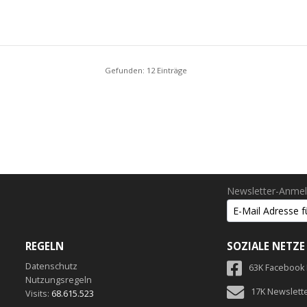
Gefunden: 12 Einträge
Newsletter-Anme
REGELN
SOZIALE NETZE
Datenschutz
63K Facebook
Nutzungsregeln
17K Newslett
Visits:
68.615.523