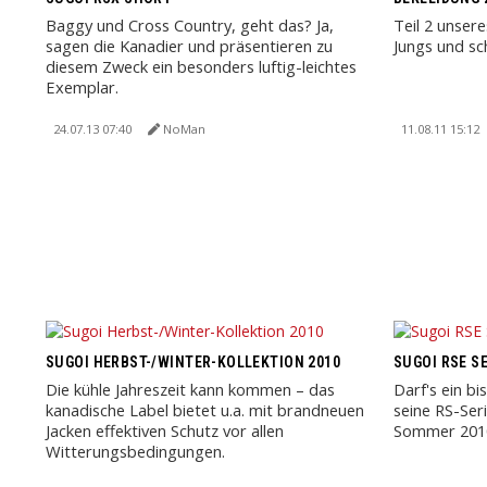
Baggy und Cross Country, geht das? Ja,
Teil 2 unser
sagen die Kanadier und präsentieren zu
Jungs und sc
diesem Zweck ein besonders luftig-leichtes
Exemplar.
24.07.13 07:40
NoMan
11.08.11 15:12
SUGOI HERBST-/WINTER-KOLLEKTION 2010
SUGOI RSE SE
Die kühle Jahreszeit kann kommen – das
Darf's ein b
kanadische Label bietet u.a. mit brandneuen
seine RS-Ser
Jacken effektiven Schutz vor allen
Sommer 2010
Witterungsbedingungen.