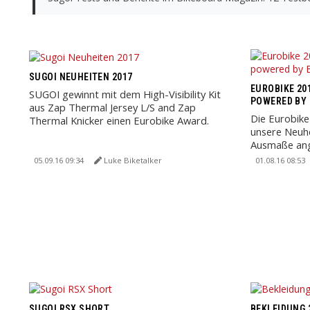
SUGOI NEUHEITEN 2017
EUROBIKE 201
SUGOI gewinnt mit dem High-Visibility Kit
POWERED BY 
aus Zap Thermal Jersey L/S and Zap
Die Eurobike 
Thermal Knicker einen Eurobike Award.
unsere Neuh
Ausmaße ang
Vergnügen mi
05.09.16 09:34
Luke Biketalker
01.08.16 08:53
SUGOI RSX SHORT
BEKLEIDUNG 2