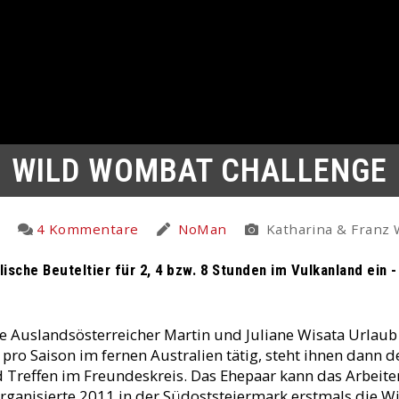
WILD WOMBAT CHALLENGE
4 Kommentare
NoMan
Katharina & Franz 
ische Beuteltier für 2, 4 bzw. 8 Stunden im Vulkanland ein 
e Auslandsösterreicher Martin und Juliane Wisata Urlaub 
o Saison im fernen Australien tätig, steht ihnen dann de
Treffen im Freundeskreis. Das Ehepaar kann das Arbeite
organisierte 2011 in der Südoststeiermark erstmals die