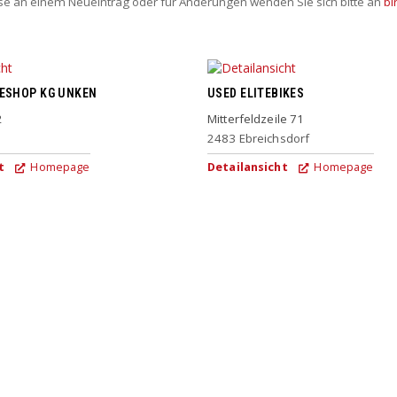
sse an einem Neueintrag oder für Änderungen wenden Sie sich bitte an
bi
KESHOP KG UNKEN
USED ELITEBIKES
2
Mitterfeldzeile 71
2483
Ebreichsdorf
t
Homepage
Detailansicht
Homepage