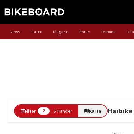
News
Forum
Magazin
Börse
Termine
Url
Haibike
Filter
5 Händler
Karte
2