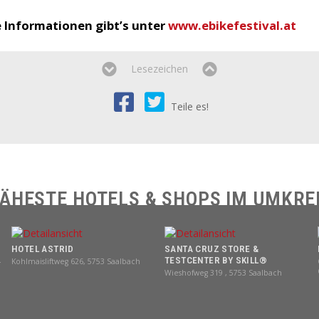
Informationen gibt’s unter
www.ebikefestival.at
Lesezeichen
Teile es!
ÄHESTE
HOTELS
&
SHOPS
IM UMKRE
HOTEL ASTRID
SANTA CRUZ STORE &
TESTCENTER BY SKILL®
4
Kohlmaisliftweg 626, 5753 Saalbach
Wieshofweg 319 , 5753 Saalbach