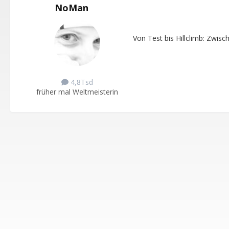
NoMan
Von Test bis Hillclimb: Zwisc
4,8Tsd
früher mal Weltmeisterin