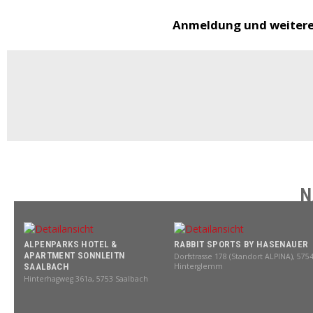
Anmeldung und weitere 
N
ALPENPARKS HOTEL &
RABBIT SPORTS BY HASENAUER
APARTMENT SONNLEITN
Dorfstrasse 178 (Standort ALPINA), 575
SAALBACH
Hinterglemm
Hinterhagweg 361a, 5753 Saalbach