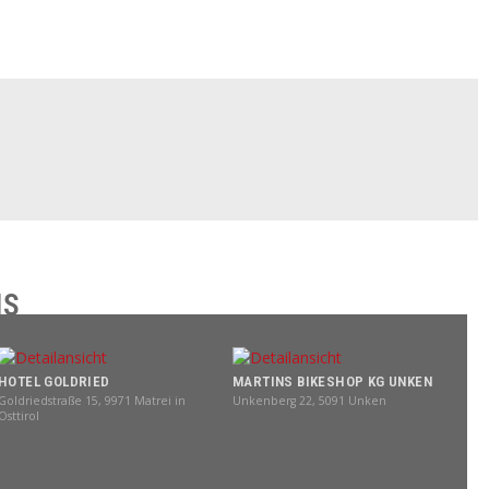
IS
HOTEL GOLDRIED
MARTINS BIKESHOP KG UNKEN
Goldriedstraße 15, 9971 Matrei in
Unkenberg 22, 5091 Unken
Osttirol