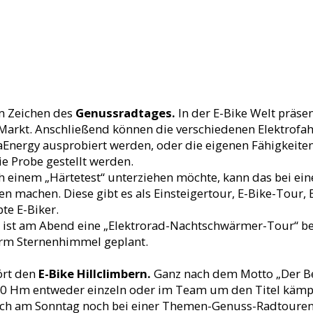
m Zeichen des
Genussradtages.
In der E-Bike Welt präse
Markt. Anschließend können die verschiedenen Elektrofa
aEnergy ausprobiert werden, oder die eigenen Fähigkeite
ie Probe gestellt werden.
 einem „Härtetest“ unterziehen möchte, kann das bei ein
machen. Diese gibt es als Einsteigertour, E-Bike-Tour,
te E-Biker.
 ist am Abend eine „Elektrorad-Nachtschwärmer-Tour“ be
rm Sternenhimmel geplant.
hört den
E-Bike Hillclimbern.
Ganz nach dem Motto „Der B
0 Hm entweder einzeln oder im Team um den Titel kämpf
ch am Sonntag noch bei einer Themen-Genuss-Radtouren