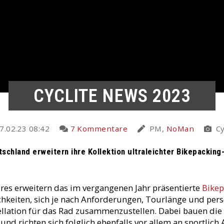
CYCLITE NEWS 2023
7.02.23 08:42
7 Kommentare
PM,
NoMan
Cy
chland erweitern ihre Kollektion ultraleichter Bikepacking
res erweitern das im vergangenen Jahr präsentierte
Bikep
hkeiten, sich je nach Anforderungen, Tourlänge und pers
llation für das Rad zusammenzustellen. Dabei bauen die
und richten sich folglich ebenfalls vor allem an sportlich 