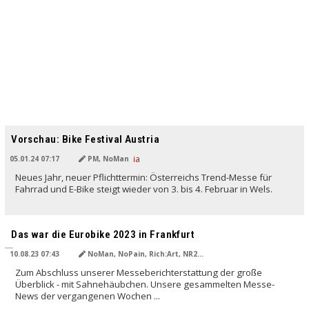
Vorschau: Bike Festival Austria
05.01.24 07:17
PM, NoMan
Neues Jahr, neuer Pflichttermin: Österreichs Trend-Messe für
Fahrrad und E-Bike steigt wieder von 3. bis 4. Februar in Wels.
Das war die Eurobike 2023 in Frankfurt
10.08.23 07:43
NoMan, NoPain, Rich:Art, NR22, Erwin Haiden
Zum Abschluss unserer Messeberichterstattung der große
Überblick - mit Sahnehäubchen. Unsere gesammelten Messe-
News der vergangenen Wochen ...