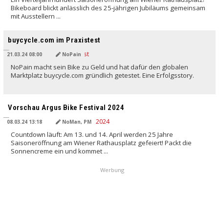
Bikeboard blickt anlässlich des 25-jährigen Jubiläums gemeinsam
mit Ausstellern ...
buycycle.com im Praxistest
21.03.24 08:00
NoPain
NoPain macht sein Bike zu Geld und hat dafür den globalen
Marktplatz buycycle.com gründlich getestet. Eine Erfolgsstory.
Vorschau Argus Bike Festival 2024
08.03.24 13:18
NoMan, PM
Countdown läuft: Am 13. und 14. April werden 25 Jahre
Saisoneröffnung am Wiener Rathausplatz gefeiert! Packt die
Sonnencreme ein und kommet ...
Werbung