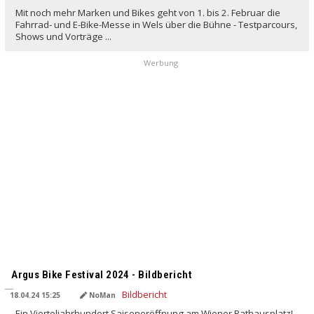
Mit noch mehr Marken und Bikes geht von 1. bis 2. Februar die
Fahrrad- und E-Bike-Messe in Wels über die Bühne - Testparcours,
Shows und Vorträge ...
Werbung
Argus Bike Festival 2024 - Bildbericht
18.04.24 15:25
NoMan
Ein Vierteljahrhundert Saisoneröffnung am Wiener Rathausplatz!