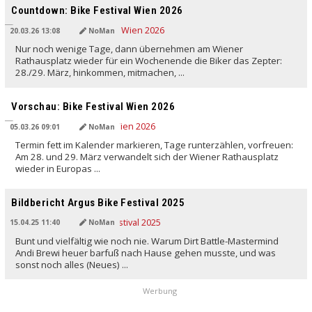
Countdown: Bike Festival Wien 2026
20.03.26 13:08
NoMan
Nur noch wenige Tage, dann übernehmen am Wiener
Rathausplatz wieder für ein Wochenende die Biker das Zepter:
28./29. März, hinkommen, mitmachen, ...
Vorschau: Bike Festival Wien 2026
05.03.26 09:01
NoMan
Termin fett im Kalender markieren, Tage runterzählen, vorfreuen:
Am 28. und 29. März verwandelt sich der Wiener Rathausplatz
wieder in Europas ...
Bildbericht Argus Bike Festival 2025
15.04.25 11:40
NoMan
Bunt und vielfältig wie noch nie. Warum Dirt Battle-Mastermind
Andi Brewi heuer barfuß nach Hause gehen musste, und was
sonst noch alles (Neues) ...
Werbung