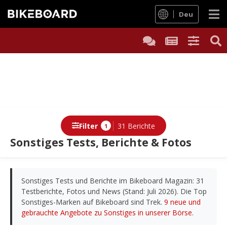
Deu
Filter
31 Berichte
1
Sonstiges Tests, Berichte & Fotos
Berichte
Sonstiges Tests und Berichte im Bikeboard Magazin: 31
Testberichte, Fotos und News (Stand: Juli 2026). Die Top
Sonstiges-Marken auf Bikeboard sind Trek.
9 neue und
gebrauchte Angebote zu Sonstiges in unserer Börse
.