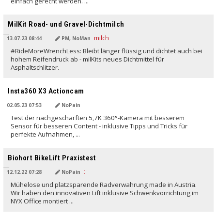
einfach gerecht werden. ...
MilKit Road- und Gravel-Dichtmilch
13.07.23 08:44
PM, NoMan
#RideMoreWrenchLess: Bleibt länger flüssig und dichtet auch bei
hohem Reifendruck ab - milKits neues Dichtmittel für
Asphaltschlitzer.
Insta360 X3 Actioncam
02.05.23 07:53
NoPain
Test der nachgeschärften 5,7K 360°-Kamera mit besserem
Sensor für besseren Content - inklusive Tipps und Tricks für
perfekte Aufnahmen, ...
Biohort BikeLift Praxistest
12.12.22 07:28
NoPain
Mühelose und platzsparende Radverwahrung made in Austria.
Wir haben den innovativen Lift inklusive Schwenkvorrichtung im
NYX Office montiert ...