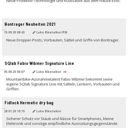
Neue Protektor-Technologie und Rucksäcke aus dem Hause Evoc.
Bontrager Neuheiten 2021
15.09.20 08:43
Luke Biketalker/PM
Neue Dropper-Posts, Vorbauten, Sättel und Griffe von Bontrager.
SQlab Fabio Wibmer Signature Line
05.08.20 06:07
Luke Biketalker
Mountainbike-Ausnahmetalent Fabio Wibmer bekommt seine
eigene SQlab Signature Line mit Sätteln, Lenkern, Vorbauten und
Griffen.
Fidlock Hermetic dry bag
28.01.20 10:19
Luke Biketalker
Sicherer Schutz vor Staub und Nässe für Smartphones, kleine
Elektronik und sonstige empfindliche Ausrüstungsgegenstände.