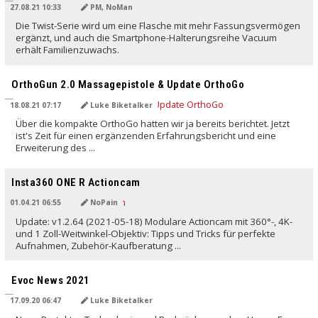
27.08.21 10:33
PM, NoMan
Die Twist-Serie wird um eine Flasche mit mehr Fassungsvermögen
ergänzt, und auch die Smartphone-Halterungsreihe Vacuum
erhält Familienzuwachs.
OrthoGun 2.0 Massagepistole & Update OrthoGo
18.08.21 07:17
Luke Biketalker
Über die kompakte OrthoGo hatten wir ja bereits berichtet. Jetzt
ist's Zeit für einen ergänzenden Erfahrungsbericht und eine
Erweiterung des ...
Insta360 ONE R Actioncam
01.04.21 06:55
NoPain
Update: v1.2.64 (2021-05-18) Modulare Actioncam mit 360°-, 4K-
und 1 Zoll-Weitwinkel-Objektiv: Tipps und Tricks für perfekte
Aufnahmen, Zubehör-Kaufberatung ...
Evoc News 2021
17.09.20 06:47
Luke Biketalker