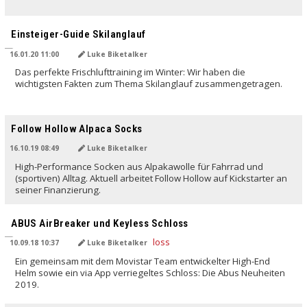
Einsteiger-Guide Skilanglauf
16.01.20 11:00
Luke Biketalker
Das perfekte Frischlufttraining im Winter: Wir haben die
wichtigsten Fakten zum Thema Skilanglauf zusammengetragen.
Follow Hollow Alpaca Socks
16.10.19 08:49
Luke Biketalker
High-Performance Socken aus Alpakawolle für Fahrrad und
(sportiven) Alltag. Aktuell arbeitet Follow Hollow auf Kickstarter an
seiner Finanzierung.
ABUS AirBreaker und Keyless Schloss
10.09.18 10:37
Luke Biketalker
Ein gemeinsam mit dem Movistar Team entwickelter High-End
Helm sowie ein via App verriegeltes Schloss: Die Abus Neuheiten
2019.