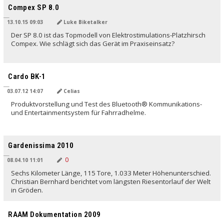
Compex SP 8.0
13.10.15 09:03
Luke Biketalker
Der SP 8.0 ist das Topmodell von Elektrostimulations-Platzhirsch
Compex. Wie schlägt sich das Gerät im Praxiseinsatz?
Cardo BK-1
03.07.12 14:07
Celias
Produktvorstellung und Test des Bluetooth® Kommunikations-
und Entertainmentsystem für Fahrradhelme.
Gardenissima 2010
08.04.10 11:01
Sechs Kilometer Länge, 115 Tore, 1.033 Meter Höhenunterschied.
Christian Bernhard berichtet vom längsten Riesentorlauf der Welt
in Gröden.
RAAM Dokumentation 2009