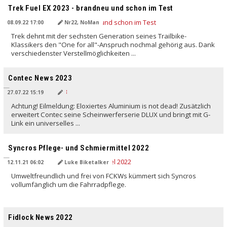
Trek Fuel EX 2023 - brandneu und schon im Test
08.09.22 17:00
Nr22, NoMan
Trek dehnt mit der sechsten Generation seines Trailbike-
Klassikers den "One for all"-Anspruch nochmal gehörig aus. Dank
verschiedenster Verstellmöglichkeiten ...
Contec News 2023
27.07.22 15:19
Achtung! Eilmeldung: Eloxiertes Aluminium is not dead! Zusätzlich
erweitert Contec seine Scheinwerferserie DLUX und bringt mit G-
Link ein universelles ...
Syncros Pflege- und Schmiermittel 2022
12.11.21 06:02
Luke Biketalker
Umweltfreundlich und frei von FCKWs kümmert sich Syncros
vollumfänglich um die Fahrradpflege.
Fidlock News 2022