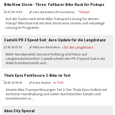
BikeStow Storm - Three: Faltbarer Bike-Rack für Pickups
23.07.26 10:53
Luke Biketalker/Pressemitteilung
Auf der Suche nach einer Bike-Transport-Lösung für deinen
Pickup? BikeStow hat mit dem Storm eine smarte und vielseitige
Lösung im Programm.
Castelli PR 3 Speed Suit: Aero-Update für die Langdistanz
27.05.26 07:01
PM/Luke Biketalker
Mehr Aerodynamik, bessere Kühlung und Fokus auf
Langstreckenkomfort: Castelli schickt den PR 3 Speed Suit in die
dritte Evolutionsstufe und ...
Thule Epos ParkSecure 2-Bike im Test
26.05.26 06:45
Erwin Haiden
Smarte Bike-Transportlösungen Teil 3: Der Thule Epos brilliert mit
einfacher Handhabung und vielen durchdachten Details und
revolutioniert so ...
Abus City Special