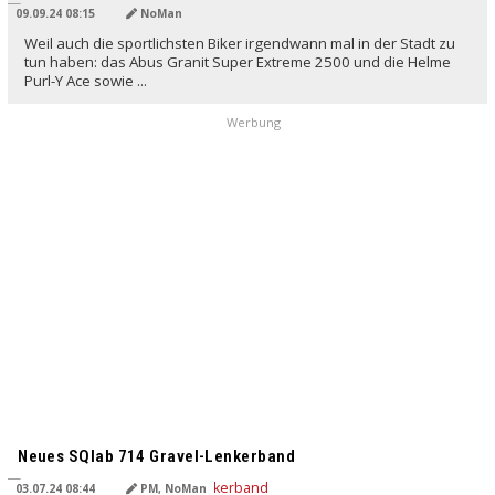
09.09.24 08:15
NoMan
Weil auch die sportlichsten Biker irgendwann mal in der Stadt zu
tun haben: das Abus Granit Super Extreme 2500 und die Helme
Purl-Y Ace sowie ...
Werbung
Neues SQlab 714 Gravel-Lenkerband
03.07.24 08:44
PM, NoMan