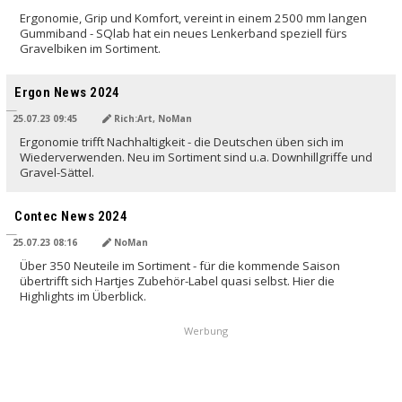
Ergonomie, Grip und Komfort, vereint in einem 2500 mm langen
Gummiband - SQlab hat ein neues Lenkerband speziell fürs
Gravelbiken im Sortiment.
Ergon News 2024
25.07.23 09:45
Rich:Art, NoMan
Ergonomie trifft Nachhaltigkeit - die Deutschen üben sich im
Wiederverwenden. Neu im Sortiment sind u.a. Downhillgriffe und
Gravel-Sättel.
Contec News 2024
25.07.23 08:16
NoMan
Über 350 Neuteile im Sortiment - für die kommende Saison
übertrifft sich Hartjes Zubehör-Label quasi selbst. Hier die
Highlights im Überblick.
Werbung