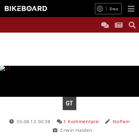
Deu
GT
30.08.13 00:38
1 Kommentare
NoPain
Erwin Haiden