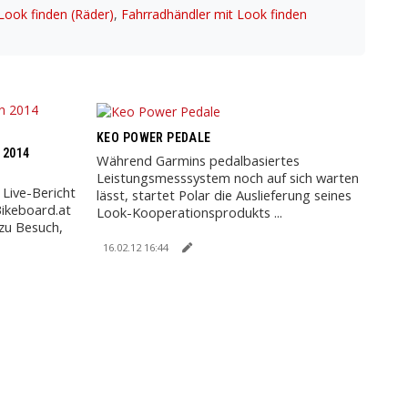
Look finden (Räder)
,
Fahrradhändler mit Look finden
KEO POWER PEDALE
 2014
Während Garmins pedalbasiertes
Leistungsmesssystem noch auf sich warten
 Live-Bericht
lässt, startet Polar die Auslieferung seines
ikeboard.at
Look-Kooperationsprodukts ...
 zu Besuch,
16.02.12 16:44