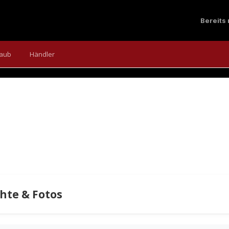
TREK ÉMONDA SL
Bereits
 einer Vernunfts-Version samt Online-Schnäppchen und Restlverw
laub
Händler
 und überschaubarem Budget. Fortsetzung, also Langzeittest, folg
chte & Fotos