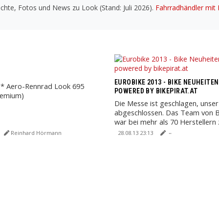
chte, Fotos und News zu Look (Stand: Juli 2026).
Fahrradhändler mit 
EUROBIKE 2013 - BIKE NEUHEITEN
 * Aero-Rennrad Look 695
POWERED BY BIKEPIRAT.AT
remium)
Die Messe ist geschlagen, unser
abgeschlossen. Das Team von B
war bei mehr als 70 Herstellern
um Neuigkeiten ...
Reinhard Hörmann
28.08.13 23:13