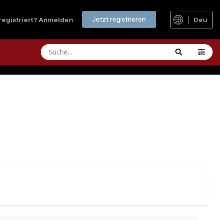
Jetzt registrieren
 registriert? Anmelden
Deu
ertung de luxe. Ein Aufbau-Projekt mit individueller
t ...