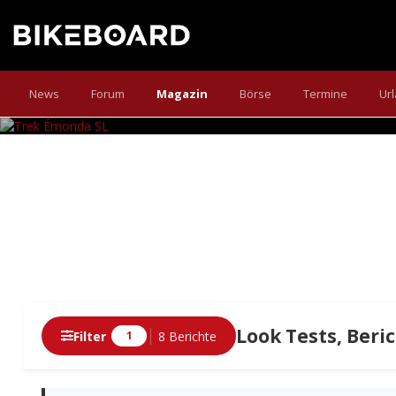
Showroom: Das leichteste Serien-Rennrad der Welt in
News
Forum
Magazin
Börse
Termine
Ur
Note
Look Tests, Beri
Filter
8 Berichte
1
Berichte