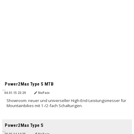
Power2Max Type S MTB
04.01.15 23:29
NoPain
Showroom: neuer und universeller High-End-Leistungsmesser für
Mountainbikes mit 1-/2-fach Schaltungen.
Power2Max Type S
20.06.14 14:35
NoPain