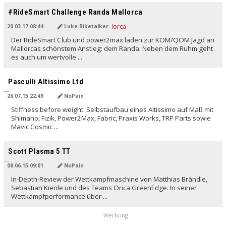
#RideSmart Challenge Randa Mallorca
20.03.17 08:44
Luke Biketalker
Der RideSmart Club und power2max laden zur KOM/QOM Jagd an
Mallorcas schönstem Anstieg: dem Randa. Neben dem Ruhm geht
es auch um wertvolle ...
Pasculli Altissimo Ltd
26.07.15 22:49
NoPain
Stiffness before weight: Selbstaufbau eines Altissimo auf Maß mit
Shimano, Fizik, Power2Max, Fabric, Praxis Works, TRP Parts sowie
Mavic Cosmic ...
Scott Plasma 5 TT
08.06.15 09:01
NoPain
In-Depth-Review der Wettkampfmaschine von Matthias Brändle,
Sebastian Kienle und des Teams Orica GreenEdge. In seiner
Wettkampfperformance über ...
Werbung