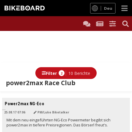
Deu
Filter
10 Berichte
2
power2max Race Club
Berichte
Power2max NG-Eco
25.08.17 07:06
PM/Luke Biketalker
Mit dem neu eingeführten NG-Eco Powermeter begibt sich
power2max in tiefere Preisregionen. Das Börserl freut's.