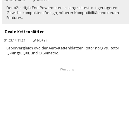
Der p2m High-End-Powermeter im Langzeittest: mit geringerem
Gewicht, kompaktem Design, höherer Kompatibilität und neuen
Features.
Ovale Kettenblätter
31.03.14 11:24
NoPain
Laborvergleich ovoider Aero-Kettenblättter: Rotor noQ vs. Rotor
Q-Rings, QXL und O.Symetric.
Werbung