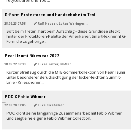
recycelbaren und 100 ...
G-Form Protektoren und Handschuhe im Test
28.06.23 07:58
Ralf Hauser, Lukas Waringer, NoMan
Soft beim Treten, hart beim Aufschlag - diese Grundidee steckt
hinter der Protektoren-Palette der Amerikaner. SmartFlex nennt G-
Form die zugehörige ...
Pearl Izumi Bikewear 2022
18.05.22 06:33
Lukas Salzer, NoMan
Kurzer Streifzug durch die MTB-Sommerkollektion von Pearl Izumi
unter besonderer Berücksichtigung der locker-leichten Summit-
Linie - Knieschoner ...
POC X Fabio Wibmer
22.09.20 07:05
Luke Biketalker
POC krönt seine langjährige Zusammenarbeit mit Fabio Wibmer
und zeigt eine eigene Fabio Wibmer Collection.