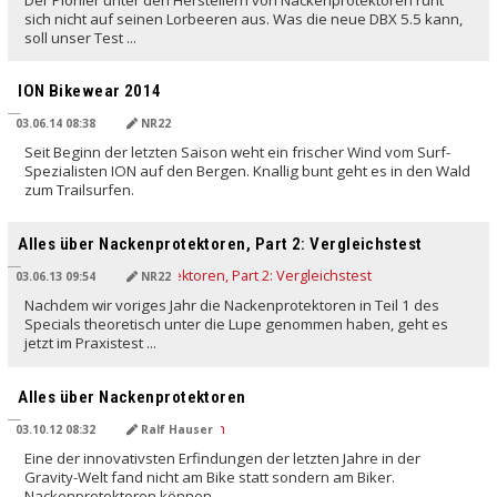
sich nicht auf seinen Lorbeeren aus. Was die neue DBX 5.5 kann,
soll unser Test ...
ION Bikewear 2014
03.06.14 08:38
NR22
Seit Beginn der letzten Saison weht ein frischer Wind vom Surf-
Spezialisten ION auf den Bergen. Knallig bunt geht es in den Wald
zum Trailsurfen.
Alles über Nackenprotektoren, Part 2: Vergleichstest
03.06.13 09:54
NR22
Nachdem wir voriges Jahr die Nackenprotektoren in Teil 1 des
Specials theoretisch unter die Lupe genommen haben, geht es
jetzt im Praxistest ...
Alles über Nackenprotektoren
03.10.12 08:32
Ralf Hauser
Eine der innovativsten Erfindungen der letzten Jahre in der
Gravity-Welt fand nicht am Bike statt sondern am Biker.
Nackenprotektoren können ...