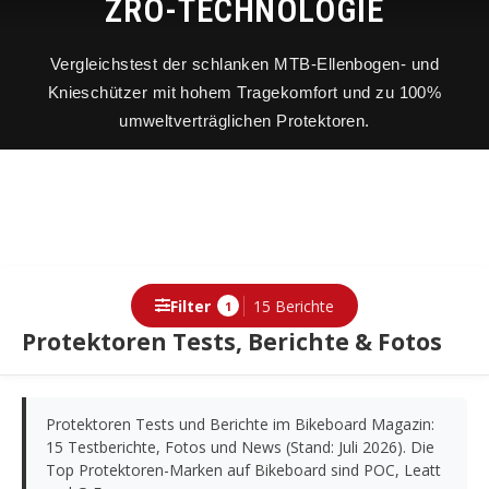
ZRO-TECHNOLOGIE
Vergleichstest der schlanken MTB-Ellenbogen- und
Knieschützer mit hohem Tragekomfort und zu 100%
umweltverträglichen Protektoren.
Filter
15 Berichte
1
Protektoren Tests, Berichte & Fotos
Berichte
Protektoren Tests und Berichte im Bikeboard Magazin:
15 Testberichte, Fotos und News (Stand: Juli 2026). Die
Top Protektoren-Marken auf Bikeboard sind POC, Leatt