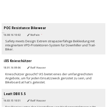
POC Resistance Bikewear
16.08.16 10:02
NoPain
Safety meets Design: Extrem strapazierfähige Bekleidung mit
integriertem VPD-Protektoren-System für Downhiller und Trail-
Biker.
iXS Knieschützer
18.01.16 09:06
Ralf Hauser
Knieschützer gesucht? iXS bietet eines der umfangreichsten
Angebote, um für jeden Einsatzzweck gerüstet zu sein, und
Bikeboard.at hat's getestet.
Leatt DBX 5.5
16.03.15 10:51
Ralf Hauser
Der Pionier unter den Herstellern von Nackenprotektoren ruht