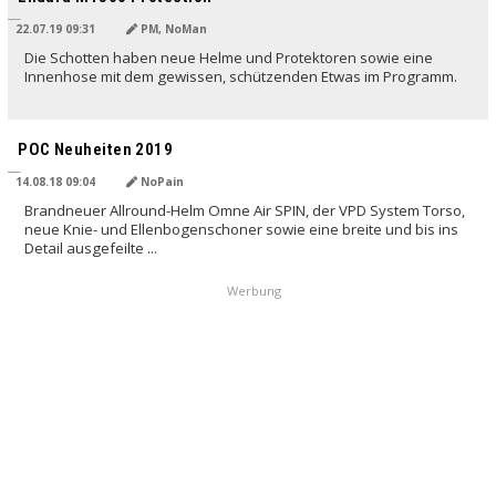
22.07.19 09:31
PM, NoMan
Die Schotten haben neue Helme und Protektoren sowie eine
Innenhose mit dem gewissen, schützenden Etwas im Programm.
POC Neuheiten 2019
14.08.18 09:04
NoPain
Brandneuer Allround-Helm Omne Air SPIN, der VPD System Torso,
neue Knie- und Ellenbogenschoner sowie eine breite und bis ins
Detail ausgefeilte ...
Werbung