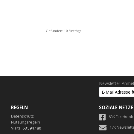
Gefunden: 10 Einträge
Newsletter-Anme
REGELN
SOZIALE NETZE
Datenschutz
63K Facebook
Nutzungsregeln
17K Newslett
Visits:
68.594.180