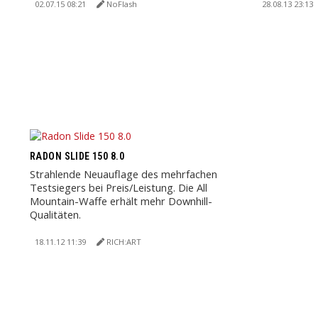
um Neuigkeite
02.07.15 08:21
NoFlash
28.08.13 23:13
RADON SLIDE 150 8.0
Strahlende Neuauflage des mehrfachen
Testsiegers bei Preis/Leistung. Die All
Mountain-Waffe erhält mehr Downhill-
Qualitäten.
18.11.12 11:39
RICH:ART