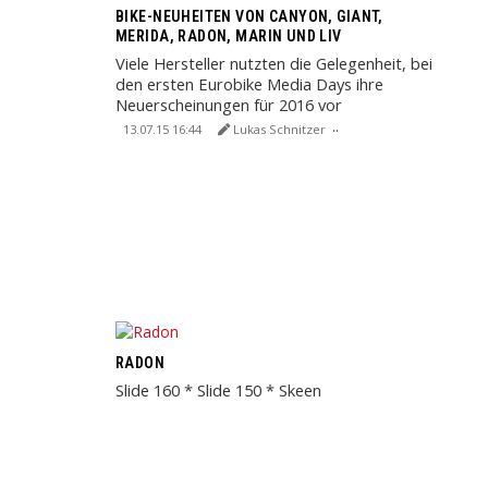
BIKE-NEUHEITEN VON CANYON, GIANT,
MERIDA, RADON, MARIN UND LIV
Viele Hersteller nutzten die Gelegenheit, bei
den ersten Eurobike Media Days ihre
Neuerscheinungen für 2016 vor
beeindruckender Bergkulisse ...
13.07.15 16:44
Lukas Schnitzer
RADON
Slide 160 * Slide 150 * Skeen