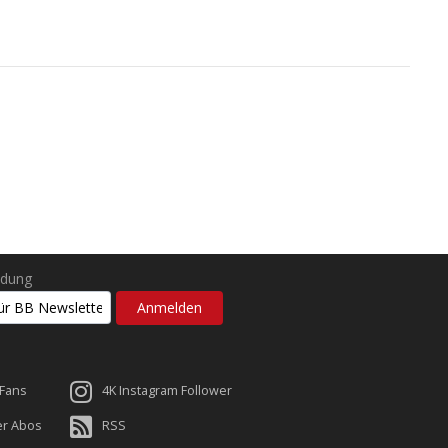
ldung
 Fans
4K Instagram Follower
er Abos
RSS