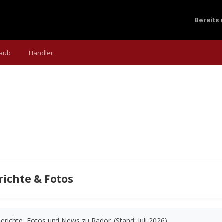
Bereits
laub
Händler
richte & Fotos
richte, Fotos und News zu Radon (Stand: Juli 2026).