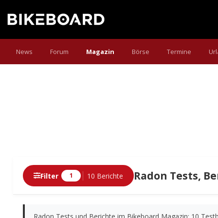
News
Forum
Magazin
Börse
Termine
Ur
Radon Tests, Be
Filter
10 Berichte
1
Berichte
Radon Tests und Berichte im Bikeboard Magazin: 10 Testbe