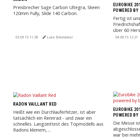
EUROBIKE 201
Preisbrecher Sage Carbon Ultegra, Skeen
POWERED BY 
120mm Fully, Slide 140 Carbon.
Fertig ist un
Friedrichsha
über 60 Hers
Neuigkeiten z
03.09.15 11:38
Luke Biketalker
04.08.15 12:21
RADON VAILLANT RED
EUROBIKE 201
Heißt wie ein Durchlauferhitzer, ist aber
POWERED BY 
tatsächlich ein Rennrad - und zwar ein
Die Messe is
schnelles. Langzeittest des Topmodells aus
abgeschloss
Radons kleinem, ...
war bei mehr