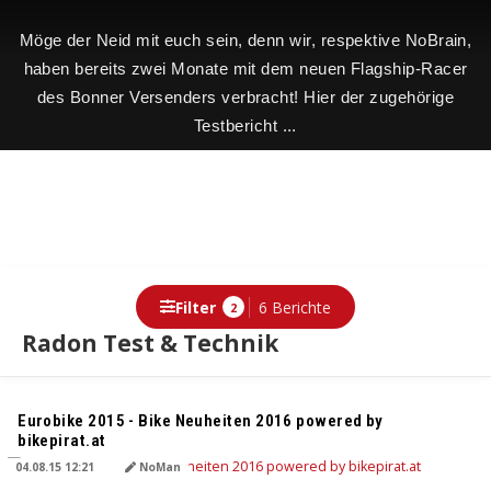
Möge der Neid mit euch sein, denn wir, respektive NoBrain,
haben bereits zwei Monate mit dem neuen Flagship-Racer
des Bonner Versenders verbracht! Hier der zugehörige
Testbericht ...
Filter
6 Berichte
2
Radon Test & Technik
Berichte
Eurobike 2015 - Bike Neuheiten 2016 powered by
bikepirat.at
04.08.15 12:21
NoMan