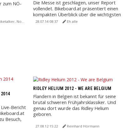
Die Messe ist geschlagen, unser Report
ar zum NÖ-
vollendet. Bikeboard.at präsentiert einen
kompakten Überblick über die wichtigsten
Neuheiten der weit ...
etalker, NoMan
28.07.14 08:37
Eh alle
RIDLEY HELIUM 2012 - WE ARE BELGIUM
 2014
Flandern in Belgien ist bekannt für seine
brutal schweren Frühjahrsklassiker. Und
 Live-Bericht
genau dort wurde das Ridley Helium
ikeboard.at
geboren.
 zu Besuch,
27.08.12 15:22
Reinhard Hörmann