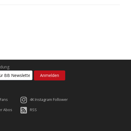
ldung
 Fans
4K Instagram Follower
er Abos
RSS