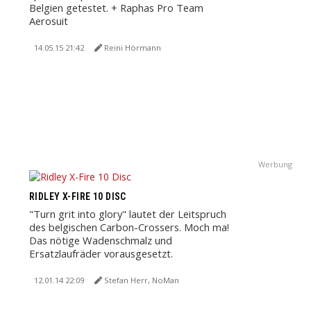
Belgien getestet. + Raphas Pro Team
Aerosuit
14.05.15 21:42
Reini Hörmann
Werbung
RIDLEY X-FIRE 10 DISC
"Turn grit into glory" lautet der Leitspruch
des belgischen Carbon-Crossers. Moch ma!
Das nötige Wadenschmalz und
Ersatzlaufräder vorausgesetzt.
12.01.14 22:09
Stefan Herr, NoMan