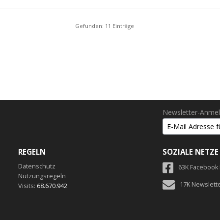
Gefunden: 11 Einträge
Newsletter-Anme
REGELN
SOZIALE NETZE
Datenschutz
63K Facebook
Nutzungsregeln
17K Newslett
Visits:
68.670.942