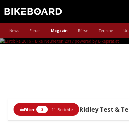
EUROBIKE 2016 - 
Die Eurobike ist offiziell geschlagen, und unser
News
Forum
Magazin
Börse
Termine
Ur
Ridley Test & T
Filter
11 Berichte
2
Berichte