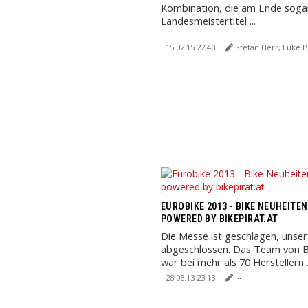
Kombination, die am Ende sog
Landesmeistertitel ...
15.02.15 22:40
Stefan Herr, Luke Bik
EUROBIKE 2013 - BIKE NEUHEITEN
POWERED BY BIKEPIRAT.AT
Die Messe ist geschlagen, unser
abgeschlossen. Das Team von B
war bei mehr als 70 Herstellern
um Neuigkeiten ...
28.08.13 23:13