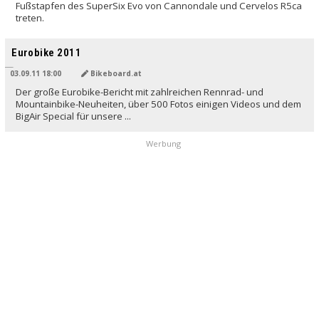
Fußstapfen des SuperSix Evo von Cannondale und Cervelos R5ca
treten.
Eurobike 2011
03.09.11 18:00
Bikeboard.at
Der große Eurobike-Bericht mit zahlreichen Rennrad- und
Mountainbike-Neuheiten, über 500 Fotos einigen Videos und dem
BigAir Special für unsere ...
Werbung