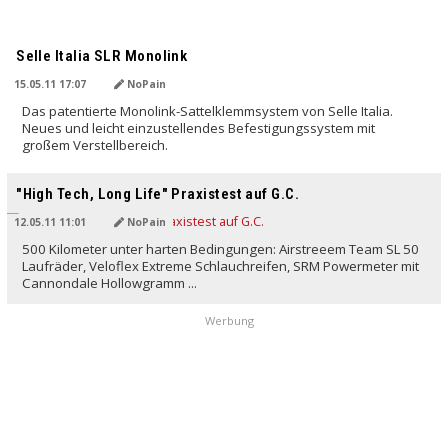
Selle Italia SLR Monolink
15.05.11 17:07
NoPain
Das patentierte Monolink-Sattelklemmsystem von Selle Italia.
Neues und leicht einzustellendes Befestigungssystem mit
großem Verstellbereich.
"High Tech, Long Life" Praxistest auf G.C.
12.05.11 11:01
NoPain
500 Kilometer unter harten Bedingungen: Airstreeem Team SL 50
Laufräder, Veloflex Extreme Schlauchreifen, SRM Powermeter mit
Cannondale Hollowgramm ...
Werbung