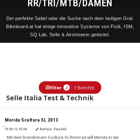
RR/TRI/MTB/DAMEN
Der perfekte Sattel oder die Suche nach dem heiligen Gral.
Bikeboard.at hat einige innovative Systeme von Fizik, ISM,
SQ Lab, Selle & Airstreeem getestet.
Filter
7 Berichte
2
Selle Italia Test & Technik
Berichte
Merida Scultura SL 2013
10.05.12 15:04
NoPain, Flash82
Mit dem brandneuen Scultura SL Rennrad will Merida in die