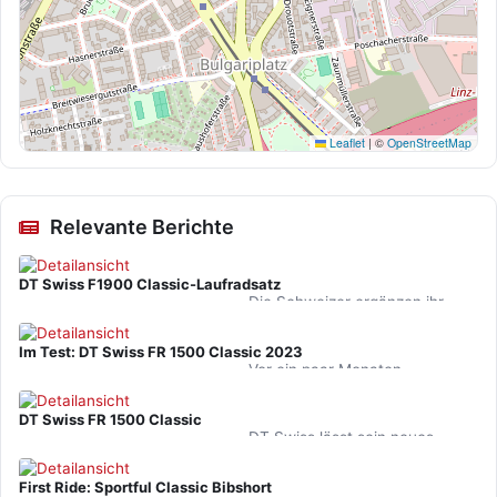
Leaflet
|
©
OpenStreetMap
Relevante Berichte
DT Swiss F1900 Classic-Laufradsatz
Die Schweizer ergänzen ihr
Bikepark- und Gravity-
Sortiment um einen
Im Test: DT Swiss FR 1500 Classic 2023
erschwinglichen Alu-Satz sowie
Vor ein paar Monaten
die beiden…
präsentiert, durfte der neue FR
1500 nun über einige hundert
DT Swiss FR 1500 Classic
Kilometer mit zahlreichen…
DT Swiss lässt sein neues
Flaggschiff fürs Grobe vom
Stapel laufen. Weltcup
First Ride: Sportful Classic Bibshort