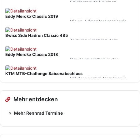
Downhill? Freeride-Session in…
Frühjahrsputz für einen
Hosenklassiker. Sportful schickt
die Classic generalüberholt in
Eddy Merckx Classic 2019
die neue Saison.…
Die 13. Eddy Merckx Classic
führte auch heuer wieder von
Fuschl am See vorbei an den
Swiss Side Hadron Classic 485
herrlichen Seen des…
Test der günstigen Aero-
Laufrad-Allrounder mit der
Extraportion Formel 1 Know
Eddy Merckx Classic 2018
How für Wettkampf und
Der Radmarathon in der
Training.
Fuschlseeregion endete 2018
mit der spannendsten
KTM MTB-Challenge Saisonabschluss
Entscheidung in seiner
Mit dem Herbst-Marathon in
zwölfjährigen…
Bad Goisern samt Kinderrennen
in Obertraun bog Österreichs
größte Marathon-Serie…
Mehr entdecken
Mehr Rennrad Termine