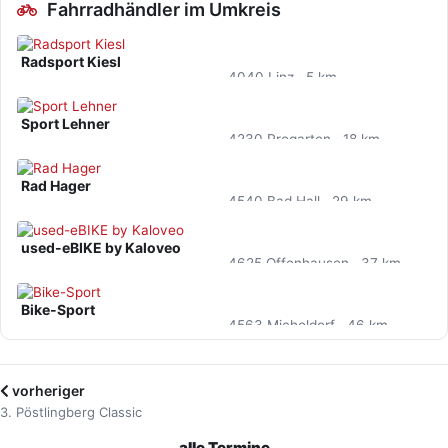
Fahrradhändler im Umkreis
Radsport Kiesl
4040 Linz · 5 km
Sport Lehner
4230 Pregarten · 18 km
Rad Hager
4540 Bad Hall · 29 km
used-eBIKE by Kaloveo
4625 Offenhausen · 37 km
Bike-Sport
4563 Micheldorf · 46 km
vorheriger
3. Pöstlingberg Classic
alle Termine