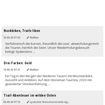
Nockbiken, Trails liken
24.06.20 07:02
NoMan
Verführerisch die Kurven, freundlich die Leut', abwechslungsreich
die Touren, herrlich die Seen. Unser Wiederholungsbesuch
belegt: Spätestens ...
Drei Farben: Gold
16.06.20 07:21
NoMan
Ein Tag in den Bergen der Niederen Tauern mit Mountainbike,
Aussicht und Ambition. Auf dem Stoneman Taurista, 2020 mit
geänderter Streckenführung, ...
Trail-Abenteuer im wilden Osten
02.06.20 07:13
Lyubomir Botusharov/mtb-bg.com, übersetzt von Manuela Nikolova