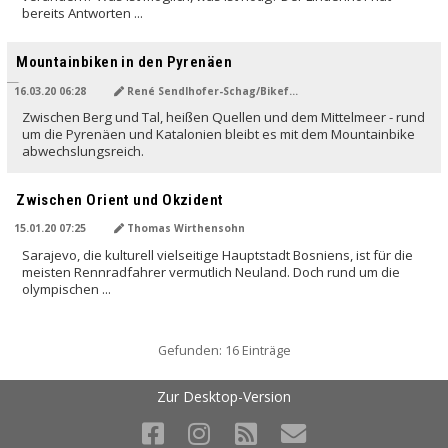
bereits Antworten ...
Mountainbiken in den Pyrenäen
16.03.20 06:28
René Sendlhofer-Schag/Bikefex.at
Zwischen Berg und Tal, heißen Quellen und dem Mittelmeer - rund
um die Pyrenäen und Katalonien bleibt es mit dem Mountainbike
abwechslungsreich.
Zwischen Orient und Okzident
15.01.20 07:25
Thomas Wirthensohn
Sarajevo, die kulturell vielseitige Hauptstadt Bosniens, ist für die
meisten Rennradfahrer vermutlich Neuland. Doch rund um die
olympischen ...
Gefunden: 16 Einträge
Zur Desktop-Version