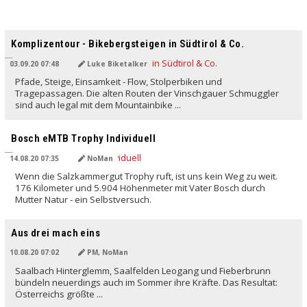
Komplizentour - Bikebergsteigen in Südtirol & Co.
03.09.20 07:48
Luke Biketalker
Pfade, Steige, Einsamkeit - Flow, Stolperbiken und
Tragepassagen. Die alten Routen der Vinschgauer Schmuggler
sind auch legal mit dem Mountainbike ...
Bosch eMTB Trophy Individuell
14.08.20 07:35
NoMan
Wenn die Salzkammergut Trophy ruft, ist uns kein Weg zu weit.
176 Kilometer und 5.904 Höhenmeter mit Vater Bosch durch
Mutter Natur - ein Selbstversuch.
Aus drei mach eins
10.08.20 07:02
PM, NoMan
Saalbach Hinterglemm, Saalfelden Leogang und Fieberbrunn
bündeln neuerdings auch im Sommer ihre Kräfte. Das Resultat:
Österreichs größte ...