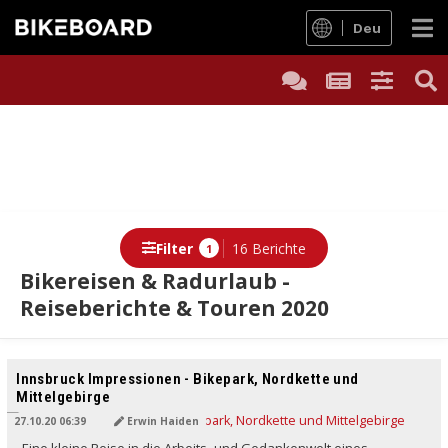
Deu
Filter
16 Berichte
1
Bikereisen & Radurlaub -
Reiseberichte & Touren 2020
Innsbruck Impressionen - Bikepark, Nordkette und
Mittelgebirge
27.10.20 06:39
Erwin Haiden
Eine kleine Reise in die Arbeits- und Gedankenwelt eines