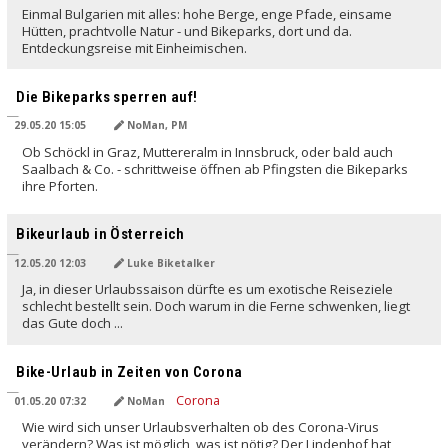
Einmal Bulgarien mit alles: hohe Berge, enge Pfade, einsame
Hütten, prachtvolle Natur - und Bikeparks, dort und da.
Entdeckungsreise mit Einheimischen.
Die Bikeparks sperren auf!
29.05.20 15:05
NoMan, PM
Ob Schöckl in Graz, Muttereralm in Innsbruck, oder bald auch
Saalbach & Co. - schrittweise öffnen ab Pfingsten die Bikeparks
ihre Pforten.
Bikeurlaub in Österreich
12.05.20 12:03
Luke Biketalker
Ja, in dieser Urlaubssaison dürfte es um exotische Reiseziele
schlecht bestellt sein. Doch warum in die Ferne schwenken, liegt
das Gute doch ...
Bike-Urlaub in Zeiten von Corona
01.05.20 07:32
NoMan
Wie wird sich unser Urlaubsverhalten ob des Corona-Virus
verändern? Was ist möglich, was ist nötig? Der Lindenhof hat