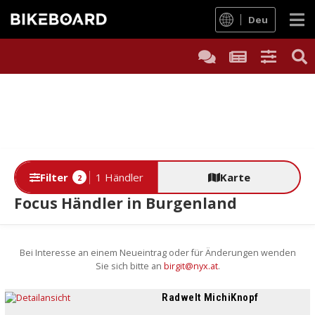
Deu
Filter
1 Händler
Karte
2
Focus Händler in Burgenland
Bei Interesse an einem Neueintrag oder für Änderungen wenden
Sie sich bitte an
birgit@nyx.at
.
Radwelt MichiKnopf