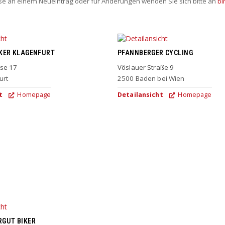
sse an einem Neueintrag oder für Änderungen wenden Sie sich bitte an
bi
KER KLAGENFURT
PFANNBERGER CYCLING
se 17
Vöslauer Straße 9
urt
2500
Baden bei Wien
t
Homepage
Detailansicht
Homepage
GUT BIKER