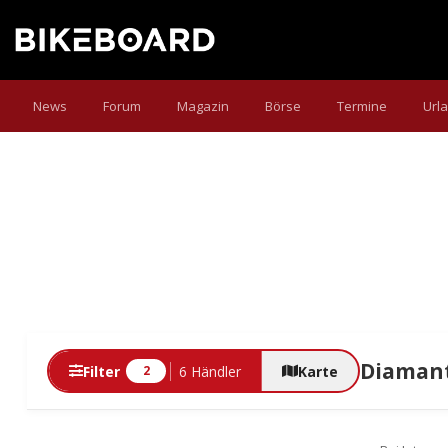
News
Forum
Magazin
Börse
Termine
Url
Diamant
Filter
6 Händler
Karte
2